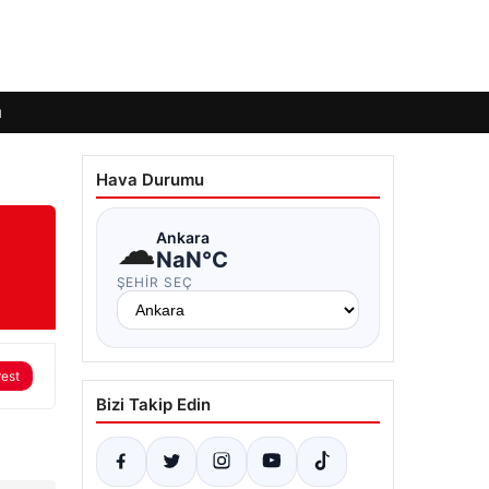
ı
Hava Durumu
☁
Ankara
NaN°C
ŞEHIR SEÇ
rest
Bizi Takip Edin