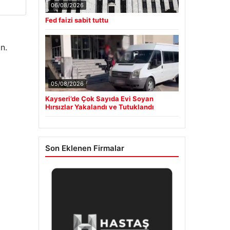
06/08/2026
Fed faizi sabit tuttu
n.
05/08/2026
Kayseri’de Çok Sayıda Evi Soyan
Hırsızlar Yakalandı ve Tutuklandı
Son Eklenen Firmalar