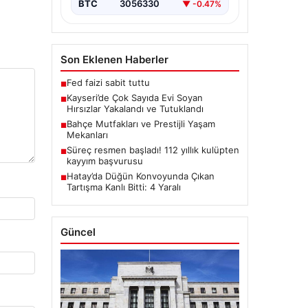
BTC
3056330
▼ -0.47%
Son Eklenen Haberler
Fed faizi sabit tuttu
■
Kayseri’de Çok Sayıda Evi Soyan
■
Hırsızlar Yakalandı ve Tutuklandı
Bahçe Mutfakları ve Prestijli Yaşam
■
Mekanları
Süreç resmen başladı! 112 yıllık kulüpten
■
kayyım başvurusu
Hatay’da Düğün Konvoyunda Çıkan
■
Tartışma Kanlı Bitti: 4 Yaralı
Güncel