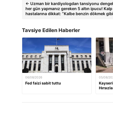
← Uzman bir kardiyologdan tansiyonu dengel
her gün yapmanız gereken 5 altın ipucu! Kalp
hastalarına dikkat: “Kalbe benzin dökmek gib
Tavsiye Edilen Haberler
06/08/2026
05/08/20
Fed faizi sabit tuttu
Kayseri
Hırsızl