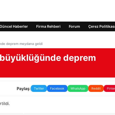
Güncel Haberler
Firma Rehberi
Forum
Çerez Politikas
ünde deprem meydana geldi
4 büyüklüğünde deprem
Paylaş:
Twitter
Facebook
WhatsApp
Reddit
Pinte
tildi.