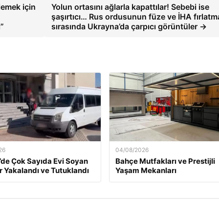
emek için
Yolun ortasını ağlarla kapattılar! Sebebi ise
şaşırtıcı… Rus ordusunun füze ve İHA fırlatm
i”
sırasında Ukrayna’da çarpıcı görüntüler →
26
04/08/2026
’de Çok Sayıda Evi Soyan
Bahçe Mutfakları ve Prestijli
ar Yakalandı ve Tutuklandı
Yaşam Mekanları