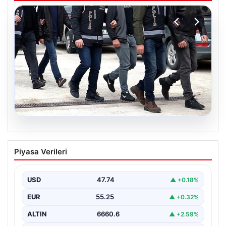
07.08.2026
Holding patronuna bahis suçlaması.
Piyasa Verileri
Tüm malvarlığına el konuldu
USD
47.74
▲ +0.18%
EUR
55.25
▲ +0.32%
ALTIN
6660.6
▲ +2.59%