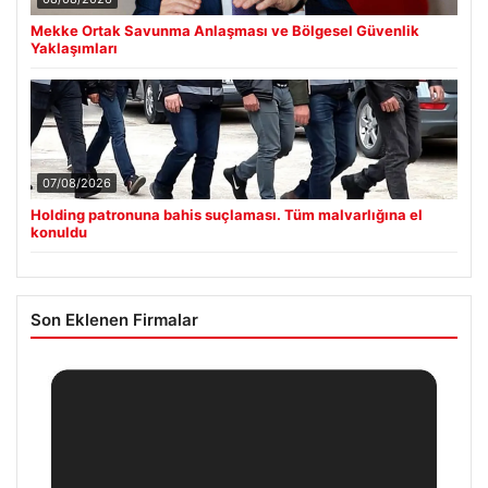
Mekke Ortak Savunma Anlaşması ve Bölgesel Güvenlik
Yaklaşımları
07/08/2026
Holding patronuna bahis suçlaması. Tüm malvarlığına el
konuldu
Son Eklenen Firmalar