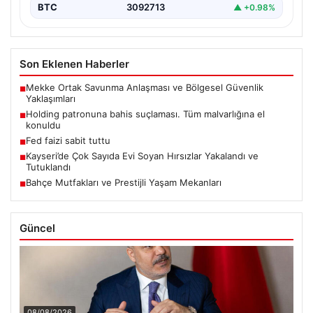
BTC
3092713
▲ +0.98%
Son Eklenen Haberler
Mekke Ortak Savunma Anlaşması ve Bölgesel Güvenlik
■
Yaklaşımları
Holding patronuna bahis suçlaması. Tüm malvarlığına el
■
konuldu
Fed faizi sabit tuttu
■
Kayseri’de Çok Sayıda Evi Soyan Hırsızlar Yakalandı ve
■
Tutuklandı
Bahçe Mutfakları ve Prestijli Yaşam Mekanları
■
Güncel
08/08/2026