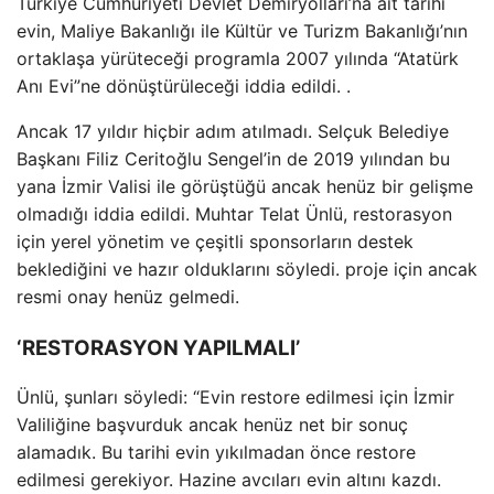
Türkiye Cumhuriyeti Devlet Demiryolları’na ait tarihi
evin, Maliye Bakanlığı ile Kültür ve Turizm Bakanlığı’nın
ortaklaşa yürüteceği programla 2007 yılında “Atatürk
Anı Evi”ne dönüştürüleceği iddia edildi. .
Ancak 17 yıldır hiçbir adım atılmadı. Selçuk Belediye
Başkanı Filiz Ceritoğlu Sengel’in de 2019 yılından bu
yana İzmir Valisi ile görüştüğü ancak henüz bir gelişme
olmadığı iddia edildi. Muhtar Telat Ünlü, restorasyon
için yerel yönetim ve çeşitli sponsorların destek
beklediğini ve hazır olduklarını söyledi. proje için ancak
resmi onay henüz gelmedi.
‘RESTORASYON YAPILMALI’
Ünlü, şunları söyledi: “Evin restore edilmesi için İzmir
Valiliğine başvurduk ancak henüz net bir sonuç
alamadık. Bu tarihi evin yıkılmadan önce restore
edilmesi gerekiyor. Hazine avcıları evin altını kazdı.