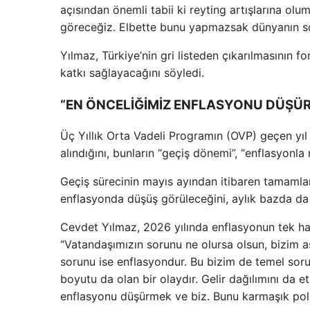
açısından önemli tabii ki reyting artışlarına olum
göreceğiz. Elbette bunu yapmazsak dünyanın so
Yılmaz, Türkiye’nin gri listeden çıkarılmasının 
katkı sağlayacağını söyledi.
“EN ÖNCELİĞİMİZ ENFLASYONU DÜŞÜ
Üç Yıllık Orta Vadeli Programın (OVP) geçen yıl 
alındığını, bunların “geçiş dönemi”, “enflasyonl
Geçiş sürecinin mayıs ayından itibaren tamamlana
enflasyonda düşüş görüleceğini, aylık bazda da 
Cevdet Yılmaz, 2026 yılında enflasyonun tek han
“Vatandaşımızın sorunu ne olursa olsun, bizim 
sorunu ise enflasyondur. Bu bizim de temel sor
boyutu da olan bir olaydır. Gelir dağılımını da
enflasyonu düşürmek ve biz. Bunu karmaşık poli