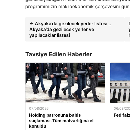
programımızın makroekonomik çerçevesini günce
← Akyaka’da gezilecek yerler listesi…
Akyaka’da gezilecek yerler ve
yapılacaklar listesi
Tavsiye Edilen Haberler
07/08/2026
06/08/20
Holding patronuna bahis
Fed faiz
suçlaması. Tüm malvarlığına el
konuldu