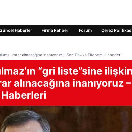
Güncel Haberler
Firma Rehberi
Forum
Çerez Politikas
a: Olumlu karar alınacağına inanıyoruz – Son Dakika Ekonomi Haberleri
maz’ın “gri liste”sine ilişki
ar alınacağına inanıyoruz –
Haberleri