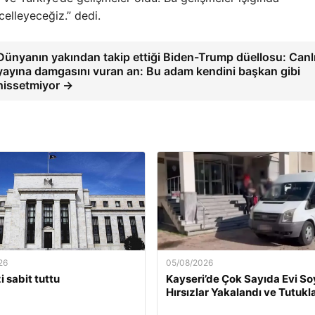
lleyeceğiz.” dedi.
Dünyanın yakından takip ettiği Biden-Trump düellosu: Canl
yayına damgasını vuran an: Bu adam kendini başkan gibi
hissetmiyor →
26
05/08/2026
i sabit tuttu
Kayseri’de Çok Sayıda Evi S
Hırsızlar Yakalandı ve Tutukl