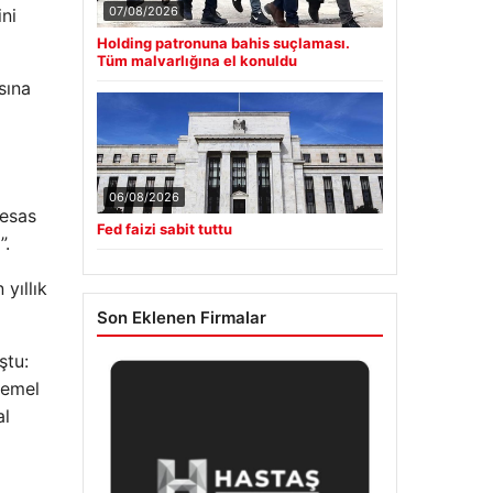
07/08/2026
ini
Holding patronuna bahis suçlaması.
Tüm malvarlığına el konuldu
sına
06/08/2026
 esas
Fed faizi sabit tuttu
”.
yıllık
Son Eklenen Firmalar
ştu:
temel
al