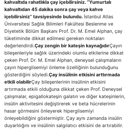
kahvaltıda rahatlıkla çay içebilirsiniz. “Yumurtalı
kahvaltıdan 45 dakika sonra çay veya kahve
içebilirsiniz” tavsiyesinde bulundu.
İstanbul Atlas
Üniversitesi Sağlık Bilimleri Fakültesi Beslenme ve
Diyetetik Bölüm Başkanı Prof. Dr. M. Emel Alphan, çay
tüketiminde dikkat edilmesi gereken noktaları
değerlendirdi.
Çay zengin bir kateşin kaynağıdır
Çayın
bileşenleriyle sağlık üzerindeki olumlu etkilerine dikkat
çeken Prof. Dr. M. Emel Alphan, deneysel çalışmaların
çayın hiperglisemiyi önleme özelliğinin bulunduğunu
gösterdiğini söyledi.
Çay insülinin etkisini arttırmada
etkili olabilir
Çay bileşenlerinin insülinin etkisini
artırmada etkili olduğuna dikkat çeken Prof. Deneysel
çalışmalar, epigallokateşin galatın ve diğer kateşinlerin,
insülin aktivitesini değiştirerek ve beta hücrelerinin
hasar görmesini önleyerek hiperglisemiyi
önleyebildiğini göstermiştir. Çay aynı zamanda insülin
duyarlılığını ve insülinin salgılatıcı etkisini de artırabilir.