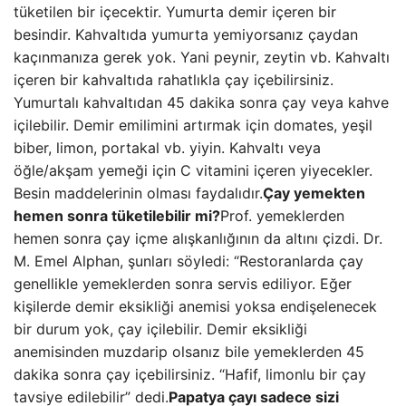
tüketilen bir içecektir. Yumurta demir içeren bir
besindir. Kahvaltıda yumurta yemiyorsanız çaydan
kaçınmanıza gerek yok. Yani peynir, zeytin vb. Kahvaltı
içeren bir kahvaltıda rahatlıkla çay içebilirsiniz.
Yumurtalı kahvaltıdan 45 dakika sonra çay veya kahve
içilebilir. Demir emilimini artırmak için domates, yeşil
biber, limon, portakal vb. yiyin. Kahvaltı veya
öğle/akşam yemeği için C vitamini içeren yiyecekler.
Besin maddelerinin olması faydalıdır.
Çay yemekten
hemen sonra tüketilebilir mi?
Prof. yemeklerden
hemen sonra çay içme alışkanlığının da altını çizdi. Dr.
M. Emel Alphan, şunları söyledi: “Restoranlarda çay
genellikle yemeklerden sonra servis ediliyor. Eğer
kişilerde demir eksikliği anemisi yoksa endişelenecek
bir durum yok, çay içilebilir. Demir eksikliği
anemisinden muzdarip olsanız bile yemeklerden 45
dakika sonra çay içebilirsiniz. “Hafif, limonlu bir çay
tavsiye edilebilir” dedi.
Papatya çayı sadece sizi