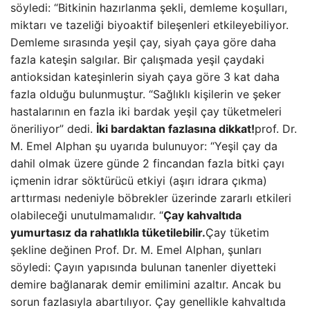
söyledi: “Bitkinin hazırlanma şekli, demleme koşulları,
miktarı ve tazeliği biyoaktif bileşenleri etkileyebiliyor.
Demleme sırasında yeşil çay, siyah çaya göre daha
fazla kateşin salgılar. Bir çalışmada yeşil çaydaki
antioksidan kateşinlerin siyah çaya göre 3 kat daha
fazla olduğu bulunmuştur. “Sağlıklı kişilerin ve şeker
hastalarının en fazla iki bardak yeşil çay tüketmeleri
öneriliyor” dedi.
İki bardaktan fazlasına dikkat!
prof. Dr.
M. Emel Alphan şu uyarıda bulunuyor: “Yeşil çay da
dahil olmak üzere günde 2 fincandan fazla bitki çayı
içmenin idrar söktürücü etkiyi (aşırı idrara çıkma)
arttırması nedeniyle böbrekler üzerinde zararlı etkileri
olabileceği unutulmamalıdır. “
Çay kahvaltıda
yumurtasız da rahatlıkla tüketilebilir.
Çay tüketim
şekline değinen Prof. Dr. M. Emel Alphan, şunları
söyledi: Çayın yapısında bulunan tanenler diyetteki
demire bağlanarak demir emilimini azaltır. Ancak bu
sorun fazlasıyla abartılıyor. Çay genellikle kahvaltıda