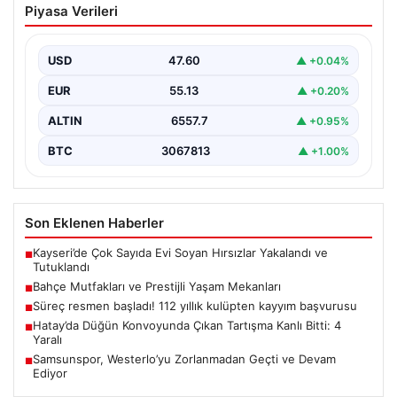
Piyasa Verileri
Mekanları
Açık hava kültürü günümüzde büyük bir gelişim
yaşamaktadır. Baştan başa lüks villalarda ikamet eden…
USD
47.60
▲ +0.04%
EUR
55.13
▲ +0.20%
ALTIN
6557.7
▲ +0.95%
BTC
3067813
▲ +1.00%
Son Eklenen Haberler
Kayseri’de Çok Sayıda Evi Soyan Hırsızlar Yakalandı ve
■
Tutuklandı
Bahçe Mutfakları ve Prestijli Yaşam Mekanları
■
Süreç resmen başladı! 112 yıllık kulüpten kayyım başvurusu
■
Hatay’da Düğün Konvoyunda Çıkan Tartışma Kanlı Bitti: 4
■
Yaralı
Samsunspor, Westerlo’yu Zorlanmadan Geçti ve Devam
■
Ediyor