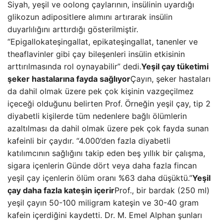
Siyah, yeşil ve oolong çaylarının, insülinin uyardığı
glikozun adipositlere alımını artırarak insülin
duyarlılığını arttırdığı gösterilmiştir.
“Epigallokateşingallat, epikateşingallat, tanenler ve
theaflavinler gibi çay bileşenleri insülin etkisinin
arttırılmasında rol oynayabilir” dedi.
Yeşil çay tüketimi
şeker hastalarına fayda sağlıyor
Çayın, şeker hastaları
da dahil olmak üzere pek çok kişinin vazgeçilmez
içeceği olduğunu belirten Prof. Örneğin yeşil çay, tip 2
diyabetli kişilerde tüm nedenlere bağlı ölümlerin
azaltılması da dahil olmak üzere pek çok fayda sunan
kafeinli bir çaydır. “4.000’den fazla diyabetli
katılımcının sağlığını takip eden beş yıllık bir çalışma,
sigara içenlerin Günde dört veya daha fazla fincan
yeşil çay içenlerin ölüm oranı %63 daha düşüktü.”
Yeşil
çay daha fazla kateşin içerir
Prof., bir bardak (250 ml)
yeşil çayın 50-100 miligram kateşin ve 30-40 gram
kafein içerdiğini kaydetti. Dr. M. Emel Alphan şunları