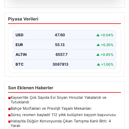
04.08.2026
Bahçe Mutfakları ve Prestijli Yaşam
Piyasa Verileri
Mekanları
Açık hava kültürü günümüzde büyük bir gelişim
yaşamaktadır. Baştan başa lüks villalarda ikamet eden…
USD
47.60
▲ +0.04%
EUR
55.13
▲ +0.20%
ALTIN
6557.7
▲ +0.95%
BTC
3067813
▲ +1.00%
Son Eklenen Haberler
Kayseri’de Çok Sayıda Evi Soyan Hırsızlar Yakalandı ve
■
Tutuklandı
Bahçe Mutfakları ve Prestijli Yaşam Mekanları
■
Süreç resmen başladı! 112 yıllık kulüpten kayyım başvurusu
■
Hatay’da Düğün Konvoyunda Çıkan Tartışma Kanlı Bitti: 4
■
Yaralı