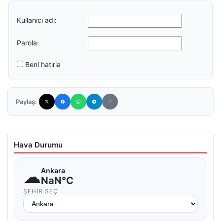
Kullanıcı adı:
Parola:
Beni hatırla
Paylaş:
Hava Durumu
☁
Ankara
NaN°C
ŞEHIR SEÇ