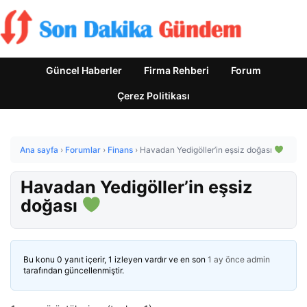
Güncel Haberler
Firma Rehberi
Forum
Çerez Politikası
Ana sayfa
›
Forumlar
›
Finans
›
Havadan Yedigöller’in eşsiz doğası
Havadan Yedigöller’in eşsiz
doğası
Bu konu 0 yanıt içerir, 1 izleyen vardır ve en son
1 ay önce
admin
tarafından güncellenmiştir.