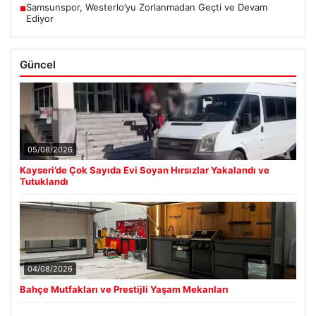
Samsunspor, Westerlo’yu Zorlanmadan Geçti ve Devam
■
Ediyor
Güncel
05/08/2026
Kayseri’de Çok Sayıda Evi Soyan Hırsızlar Yakalandı ve
Tutuklandı
04/08/2026
Bahçe Mutfakları ve Prestijli Yaşam Mekanları