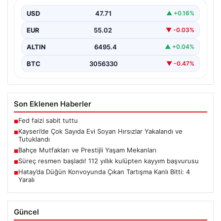
Kayseri’de polis ekiplerinin titiz çalışmaları sonucunda,
şehir genelinde gerçekleştirilen geniş çaplı
USD
47.71
▲ +0.16%
operasyonlar neticesinde toplamda…
EUR
55.02
▼ -0.03%
ALTIN
6495.4
▲ +0.04%
BTC
3056330
▼ -0.47%
Son Eklenen Haberler
Fed faizi sabit tuttu
■
Kayseri’de Çok Sayıda Evi Soyan Hırsızlar Yakalandı ve
■
Tutuklandı
Bahçe Mutfakları ve Prestijli Yaşam Mekanları
■
Süreç resmen başladı! 112 yıllık kulüpten kayyım başvurusu
■
Hatay’da Düğün Konvoyunda Çıkan Tartışma Kanlı Bitti: 4
■
Yaralı
Güncel