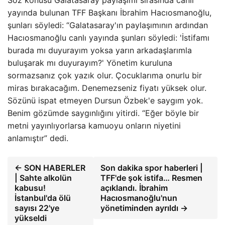
yayında bulunan TFF Başkanı İbrahim Hacıosmanoğlu,
şunları söyledi: “Galatasaray'ın paylaşımının ardından
Hacıosmanoğlu canlı yayında şunları söyledi: 'İstifamı
burada mı duyurayım yoksa yarın arkadaşlarımla
buluşarak mı duyurayım?' Yönetim kuruluna
sormazsanız çok yazık olur. Çocuklarıma onurlu bir
miras bırakacağım. Denemezseniz fiyatı yüksek olur.
Sözünü ispat etmeyen Dursun Özbek'e saygım yok.
Benim gözümde saygınlığını yitirdi. “Eğer böyle bir
metni yayınlıyorlarsa kamuoyu onların niyetini
anlamıştır” dedi.
← SON HABERLER
Son dakika spor haberleri |
| Sahte alkolün
TFF'de şok istifa… Resmen
kabusu!
açıklandı. İbrahim
İstanbul'da ölü
Hacıosmanoğlu'nun
sayısı 22'ye
yönetiminden ayrıldı →
yükseldi