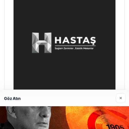
×
Göz Atın
Enes Kaplan Avukatlık Bürosu
28/04/2026