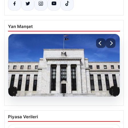
Yan Manşet
06.08.2026
Fed faizi sabit tuttu
Piyasa Verileri
{ “title”: “ABD Merkez Bankası Faiz Oranında Değişiklik
Yapmadı”, “content”: “ ABD Merkez Bankası,…