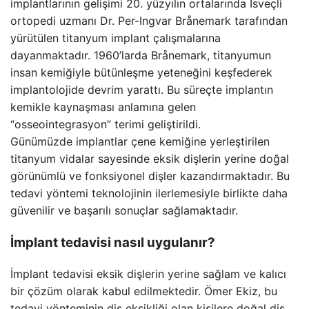
implantlarının gelişimi 20. yüzyılın ortalarında İsveçli
ortopedi uzmanı Dr. Per-Ingvar Brånemark tarafından
yürütülen titanyum implant çalışmalarına
dayanmaktadır. 1960’larda Brånemark, titanyumun
insan kemiğiyle bütünleşme yeteneğini keşfederek
implantolojide devrim yarattı. Bu süreçte implantın
kemikle kaynaşması anlamına gelen
“osseointegrasyon” terimi geliştirildi.
Günümüzde implantlar çene kemiğine yerleştirilen
titanyum vidalar sayesinde eksik dişlerin yerine doğal
görünümlü ve fonksiyonel dişler kazandırmaktadır. Bu
tedavi yöntemi teknolojinin ilerlemesiyle birlikte daha
güvenilir ve başarılı sonuçlar sağlamaktadır.
İmplant tedavisi nasıl uygulanır?
İmplant tedavisi eksik dişlerin yerine sağlam ve kalıcı
bir çözüm olarak kabul edilmektedir. Ömer Ekiz, bu
tedavi yönteminin diş eksikliği olan kişilere doğal diş