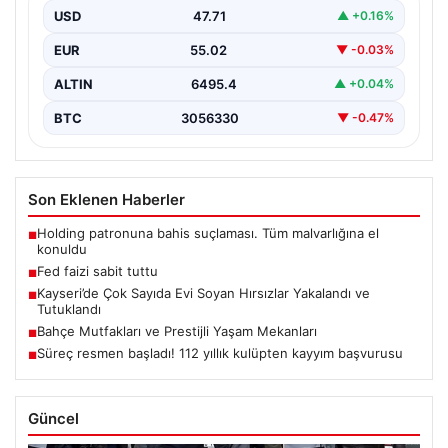
USD
47.71
▲ +0.16%
EUR
55.02
▼ -0.03%
ALTIN
6495.4
▲ +0.04%
BTC
3056330
▼ -0.47%
Son Eklenen Haberler
Holding patronuna bahis suçlaması. Tüm malvarlığına el
■
konuldu
Fed faizi sabit tuttu
■
Kayseri’de Çok Sayıda Evi Soyan Hırsızlar Yakalandı ve
■
Tutuklandı
Bahçe Mutfakları ve Prestijli Yaşam Mekanları
■
Süreç resmen başladı! 112 yıllık kulüpten kayyım başvurusu
■
Güncel