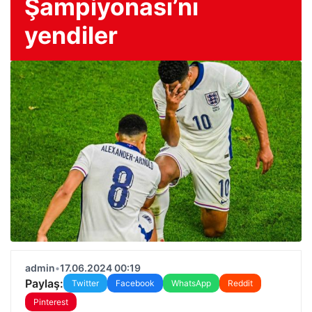
Şampiyonası’nı
yendiler
admin
•
17.06.2024 00:19
Paylaş:
Twitter
Facebook
WhatsApp
Reddit
Pinterest