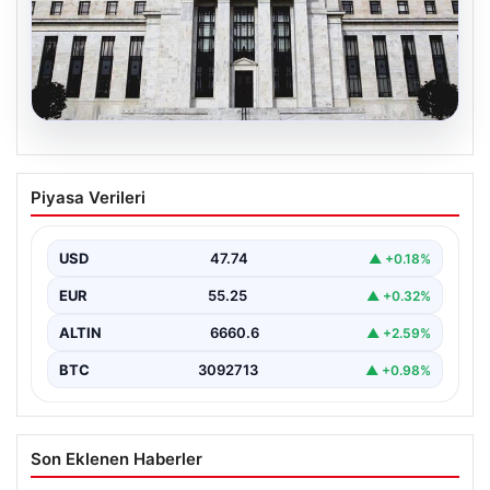
06.08.2026
Fed faizi sabit tuttu
Piyasa Verileri
{ “title”: “ABD Merkez Bankası Faiz Oranında Değişiklik
Yapmadı”, “content”: “ ABD Merkez Bankası,…
USD
47.74
▲ +0.18%
EUR
55.25
▲ +0.32%
ALTIN
6660.6
▲ +2.59%
BTC
3092713
▲ +0.98%
Son Eklenen Haberler