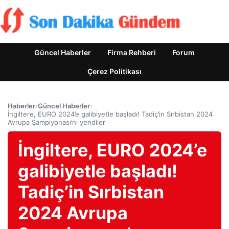
Güncel Haberler
Firma Rehberi
Forum
Çerez Politikası
Haberler
›
Güncel Haberler
›
İngiltere, EURO 2024’e galibiyetle başladı! Tadiç’in Sırbistan 2024
Avrupa Şampiyonası’nı yendiler
İngiltere, EURO 2024’e
galibiyetle başladı!
Tadiç’in Sırbistan
2024 Avrupa