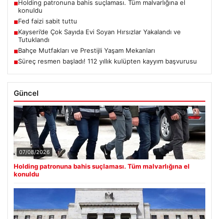
Holding patronuna bahis suçlaması. Tüm malvarlığına el
■
konuldu
Fed faizi sabit tuttu
■
Kayseri’de Çok Sayıda Evi Soyan Hırsızlar Yakalandı ve
■
Tutuklandı
Bahçe Mutfakları ve Prestijli Yaşam Mekanları
■
Süreç resmen başladı! 112 yıllık kulüpten kayyım başvurusu
■
Güncel
07/08/2026
Holding patronuna bahis suçlaması. Tüm malvarlığına el
konuldu