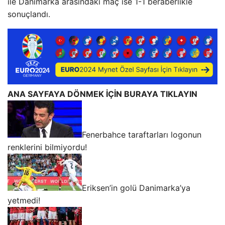
ile Danimarka arasındaki maç ise 1-1 beraberlikle
sonuçlandı.
ANA SAYFAYA DÖNMEK İÇİN BURAYA TIKLAYIN
Fenerbahce taraftarları logonun
renklerini bilmiyordu!
Eriksen’in golü Danimarka’ya
yetmedi!