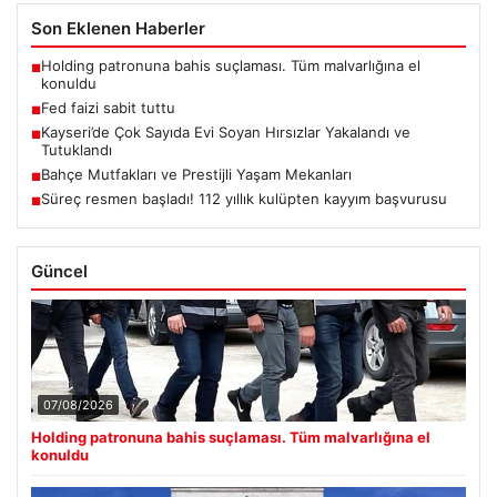
Son Eklenen Haberler
Holding patronuna bahis suçlaması. Tüm malvarlığına el
■
konuldu
Fed faizi sabit tuttu
■
Kayseri’de Çok Sayıda Evi Soyan Hırsızlar Yakalandı ve
■
Tutuklandı
Bahçe Mutfakları ve Prestijli Yaşam Mekanları
■
Süreç resmen başladı! 112 yıllık kulüpten kayyım başvurusu
■
Güncel
07/08/2026
Holding patronuna bahis suçlaması. Tüm malvarlığına el
konuldu