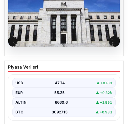
06.08.2026
Fed faizi sabit tuttu
Piyasa Verileri
{ “title”: “ABD Merkez Bankası Faiz Oranında Değişiklik
Yapmadı”, “content”: “ ABD Merkez Bankası,…
USD
47.74
▲ +0.18%
EUR
55.25
▲ +0.32%
ALTIN
6660.6
▲ +2.59%
BTC
3092713
▲ +0.98%