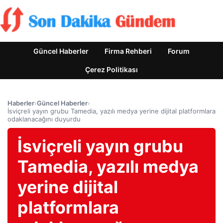
Güncel Haberler
Firma Rehberi
Forum
Çerez Politikası
Haberler
›
Güncel Haberler
›
İsviçreli yayın grubu Tamedia, yazılı medya yerine dijital platformlara
odaklanacağını duyurdu
İsviçreli yayın grubu
Tamedia, yazılı medya
yerine dijital
platformlara