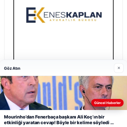
×
Göz Atın
Enes Kaplan Avukatlık Bürosu
28/04/2026
Güncel Haberler
Web sitemizi nasıl kullandığınızı daha iyi anlayabilmek,
deneyiminizi kişiselleştirmek ve geliştirmek amacıyla çerezler
Mourinho’dan Fenerbaça başkanı Ali Koç’ın bir
kullanıyoruz.
Çerez Politikamız
etkinliği yaratan cevap! Böyle bir kelime söyledi …
Reddet
Kabul Et