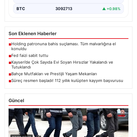
BTC
3092713
▲ +0.98%
Son Eklenen Haberler
Holding patronuna bahis suçlaması. Tüm malvarlığına el
■
konuldu
Fed faizi sabit tuttu
■
Kayseri’de Çok Sayıda Evi Soyan Hırsızlar Yakalandı ve
■
Tutuklandı
Bahçe Mutfakları ve Prestijli Yaşam Mekanları
■
Süreç resmen başladı! 112 yıllık kulüpten kayyım başvurusu
■
Güncel