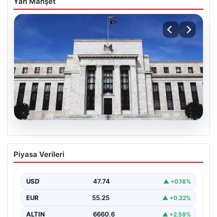
Yan Manşet
06.08.2026
Fed faizi sabit tuttu
Piyasa Verileri
{ “title”: “ABD Merkez Bankası Faiz Oranında Değişiklik
Yapmadı”, “content”: “ ABD Merkez Bankası,…
USD
47.74
▲ +0.18%
EUR
55.25
▲ +0.32%
ALTIN
6660.6
▲ +2.59%