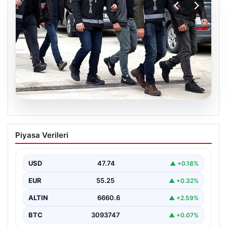
07.08.2026
Holding patronuna bahis suçlaması.
Piyasa Verileri
Tüm malvarlığına el konuldu
USD
47.74
▲ +0.18%
EUR
55.25
▲ +0.32%
ALTIN
6660.6
▲ +2.59%
BTC
3093747
▲ +0.07%