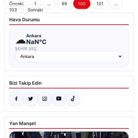
Yazı
Önceki
1
…
99
100
101
…
103
Sonraki
sayfalaması
Hava Durumu
☁
Ankara
NaN°C
ŞEHIR SEÇ
Bizi Takip Edin
Yan Manşet