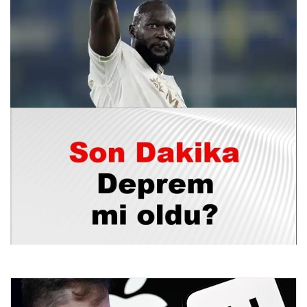
Romelu Lukaku’nun Menajerinden Şok Ayrılık Açıklaması:
‘Böyle Bir Durumu Kabul Etmemiz Zor’
26.07.2026 10:48
25 Temmuz 2026: Türkiye’de Son Depremler ve Güncel
Durum