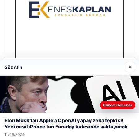
×
Göz Atın
Enes Kaplan Avukatlık Bürosu
28/04/2026
Güncel Haberler
Web sitemizi nasıl kullandığınızı daha iyi anlayabilmek,
deneyiminizi kişiselleştirmek ve geliştirmek amacıyla çerezler
Elon Musk’tan Apple’a OpenAI yapay zeka tepkisi!
kullanıyoruz.
Çerez Politikamız
Yeni nesil iPhone’ları Faraday kafesinde saklayacak
Reddet
Kabul Et
© 2026 Son Dakika Gündem – Güncel Haberler
11/06/2024