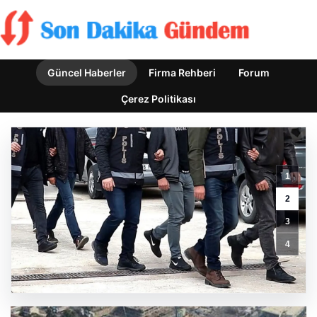
Güncel Haberler
Firma Rehberi
Forum
Çerez Politikası
1
Süreç
resmen
2
başladı!
3
112
yıllık
4
kulüpten
kayyım
başvurusu
GÜNCEL HABERLER
0 YORUM