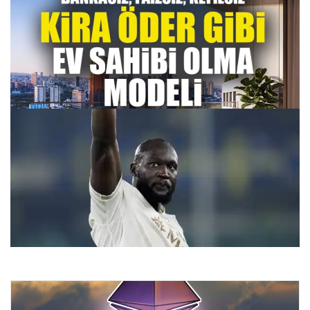
DAP Yapı’dan Bir İlk: Emlak Konut Güvencesiyle Kendi
Kendini Ödeyen Ev Modeli Ataşehir 173’te
27.07.2026 09:48
Romelu Lukaku’nun Menajerinden Şok Ayrılık Açıklaması:
‘Böyle Bir Durumu Kabul Etmemiz Zor’