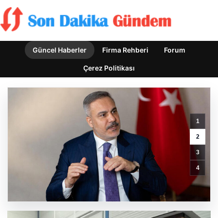
Güncel Haberler
Firma Rehberi
Forum
Çerez Politikası
1
2
Bahçe
3
Mutfakları
ve
4
Prestijli
Yaşam
Mekanları
GÜNCEL HABERLER
0 YORUM