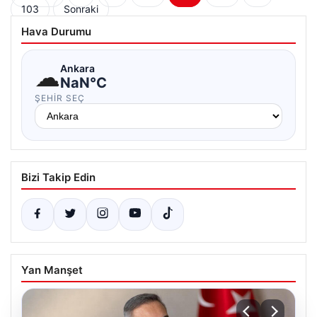
103
Sonraki
sayfalaması
Hava Durumu
☁
Ankara
NaN°C
ŞEHIR SEÇ
Bizi Takip Edin
Yan Manşet