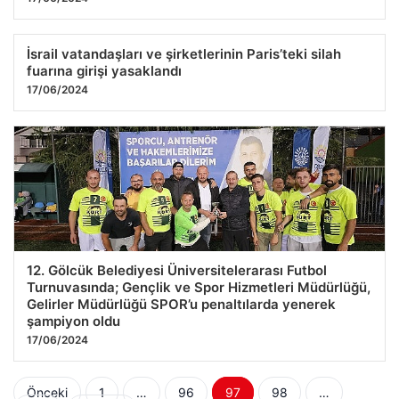
İsrail vatandaşları ve şirketlerinin Paris’teki silah
fuarına girişi yasaklandı
17/06/2024
12. Gölcük Belediyesi Üniversitelerarası Futbol
Turnuvasında; Gençlik ve Spor Hizmetleri Müdürlüğü,
Gelirler Müdürlüğü SPOR’u penaltılarda yenerek
şampiyon oldu
17/06/2024
Yazı
Önceki
1
…
96
97
98
…