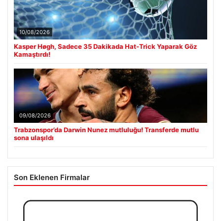
10/08/2026
Kasper Høgh, Sadece 35 Dakikada Hat-Trick Yaparak Göz
Kamaştırdı!
09/08/2026
Trabzonspor’da Darwin Nunez mutluluğu! Transferde mutlu
sona ulaşıldı
Son Eklenen Firmalar