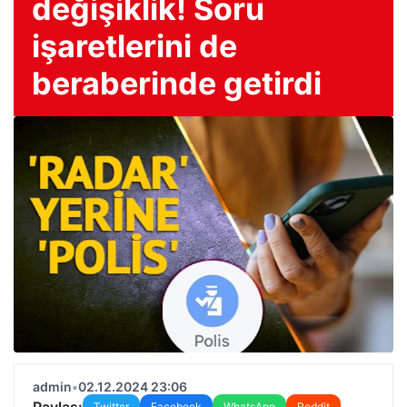
değişiklik! Soru
işaretlerini de
beraberinde getirdi
admin
•
02.12.2024 23:06
Paylaş:
Twitter
Facebook
WhatsApp
Reddit