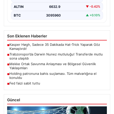
ALTIN
6632.9
▼ -0.42%
BTC
3095960
▲ +0.10%
Son Eklenen Haberler
Kasper Høgh, Sadece 35 Dakikada Hat-Trick Yaparak Göz
■
Kamaştırdı!
Trabzonspor’da Darwin Nunez mutluluğu! Transferde mutlu
■
sona ulaşıldı
Mekke Ortak Savunma Anlaşması ve Bölgesel Güvenlik
■
Yaklaşımları
Holding patronuna bahis suçlaması. Tüm malvarlığına el
■
konuldu
Fed faizi sabit tuttu
■
Güncel