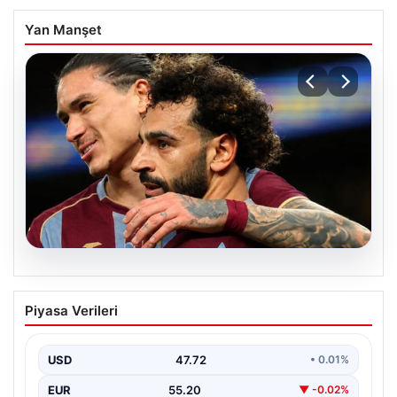
Yan Manşet
09.08.2026
Trabzonspor’da Darwin Nunez
Piyasa Verileri
mutluluğu! Transferde mutlu sona
ulaşıldı
USD
47.72
• 0.01%
EUR
55.20
▼ -0.02%