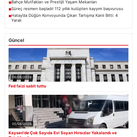
Bahçe Mutfakları ve Prestijli Yaşam Mekanları
■
Süreç resmen başladı! 112 yıllık kulüpten kayyım başvurusu
■
Hatay’da Düğün Konvoyunda Çıkan Tartışma Kanlı Bitti: 4
■
Yaralı
Güncel
06/08/2026
Fed faizi sabit tuttu
05/08/2026
Kayseri’de Çok Sayıda Evi Soyan Hırsızlar Yakalandı ve