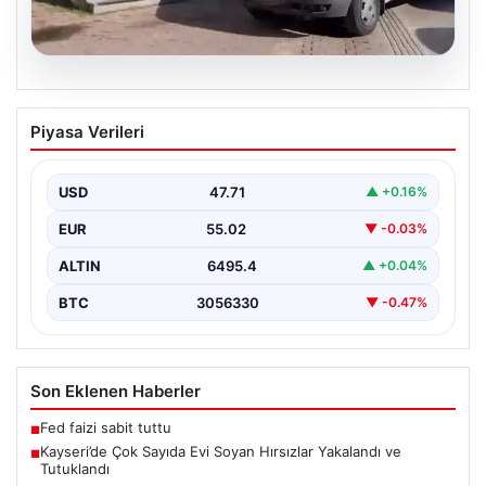
05.08.2026
Kayseri’de Çok Sayıda Evi Soyan
Piyasa Verileri
Hırsızlar Yakalandı ve Tutuklandı
Kayseri’de polis ekiplerinin titiz çalışmaları sonucunda,
şehir genelinde gerçekleştirilen geniş çaplı
USD
47.71
▲ +0.16%
operasyonlar neticesinde toplamda…
EUR
55.02
▼ -0.03%
ALTIN
6495.4
▲ +0.04%
BTC
3056330
▼ -0.47%
Son Eklenen Haberler
Fed faizi sabit tuttu
■
Kayseri’de Çok Sayıda Evi Soyan Hırsızlar Yakalandı ve
■
Tutuklandı