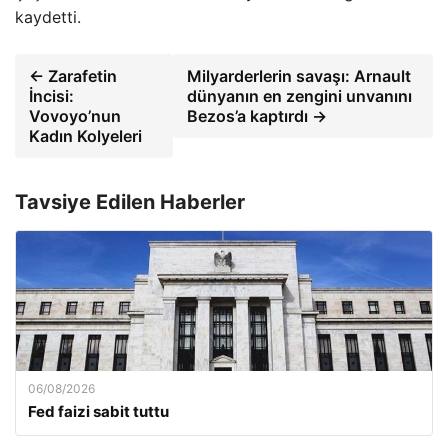
kaydetti.
← Zarafetin
Milyarderlerin savaşı: Arnault
İncisi:
dünyanın en zengini unvanını
Vovoyo’nun
Bezos’a kaptırdı →
Kadın Kolyeleri
Tavsiye Edilen Haberler
06/08/2026
Fed faizi sabit tuttu