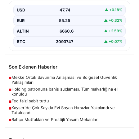
USD
47.74
▲ +0.18%
EUR
55.25
▲ +0.32%
ALTIN
6660.6
▲ +2.59%
BTC
3093747
▲ +0.07%
Son Eklenen Haberler
Mekke Ortak Savunma Anlaşması ve Bölgesel Güvenlik
■
Yaklaşımları
Holding patronuna bahis suçlaması. Tüm malvarlığına el
■
konuldu
Fed faizi sabit tuttu
■
Kayseri’de Çok Sayıda Evi Soyan Hırsızlar Yakalandı ve
■
Tutuklandı
Bahçe Mutfakları ve Prestijli Yaşam Mekanları
■