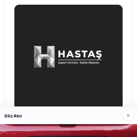
×
Göz Atın
Enes Kaplan Avukatlık Bürosu
28/04/2026