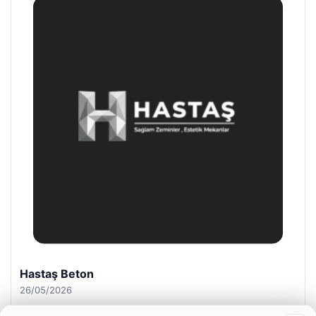
Enes Kaplan Avukatlık Bürosu
28/04/2026