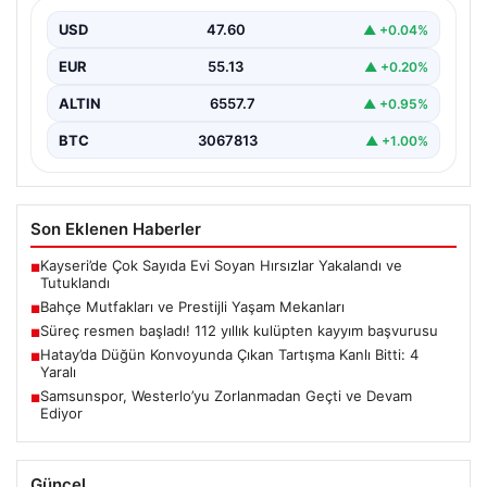
Açık hava kültürü günümüzde büyük bir gelişim
yaşamaktadır. Baştan başa lüks villalarda ikamet eden…
USD
47.60
▲ +0.04%
EUR
55.13
▲ +0.20%
ALTIN
6557.7
▲ +0.95%
BTC
3067813
▲ +1.00%
Son Eklenen Haberler
Kayseri’de Çok Sayıda Evi Soyan Hırsızlar Yakalandı ve
■
Tutuklandı
Bahçe Mutfakları ve Prestijli Yaşam Mekanları
■
Süreç resmen başladı! 112 yıllık kulüpten kayyım başvurusu
■
Hatay’da Düğün Konvoyunda Çıkan Tartışma Kanlı Bitti: 4
■
Yaralı
Samsunspor, Westerlo’yu Zorlanmadan Geçti ve Devam
■
Ediyor
Güncel