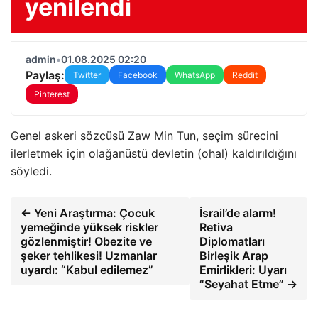
yenilendi
admin
•
01.08.2025 02:20
Paylaş:
Twitter
Facebook
WhatsApp
Reddit
Pinterest
Genel askeri sözcüsü Zaw Min Tun, seçim sürecini
ilerletmek için olağanüstü devletin (ohal) kaldırıldığını
söyledi.
← Yeni Araştırma: Çocuk
İsrail’de alarm!
yemeğinde yüksek riskler
Retiva
gözlenmiştir! Obezite ve
Diplomatları
şeker tehlikesi! Uzmanlar
Birleşik Arap
uyardı: “Kabul edilemez”
Emirlikleri: Uyarı
“Seyahat Etme” →