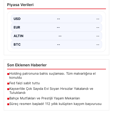
Hatay ilinde gerçekleştirilen bir düğün konvoyunda
yaşanan anlaşmazlık, kısa süre içinde şiddetli bir
USD
--
--
kavgaya…
EUR
--
--
ALTIN
--
--
BTC
--
--
Son Eklenen Haberler
Holding patronuna bahis suçlaması. Tüm malvarlığına el
■
konuldu
Fed faizi sabit tuttu
■
Kayseri’de Çok Sayıda Evi Soyan Hırsızlar Yakalandı ve
■
Tutuklandı
Bahçe Mutfakları ve Prestijli Yaşam Mekanları
■
Süreç resmen başladı! 112 yıllık kulüpten kayyım başvurusu
■
Güncel