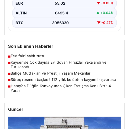
EUR
55.02
▼ -0.03%
ALTIN
6495.4
▲ +0.04%
BTC
3056330
▼ -0.47%
Son Eklenen Haberler
Fed faizi sabit tuttu
■
Kayseri’de Çok Sayıda Evi Soyan Hırsızlar Yakalandı ve
■
Tutuklandı
Bahçe Mutfakları ve Prestijli Yaşam Mekanları
■
Süreç resmen başladı! 112 yıllık kulüpten kayyım başvurusu
■
Hatay’da Düğün Konvoyunda Çıkan Tartışma Kanlı Bitti: 4
■
Yaralı
Güncel