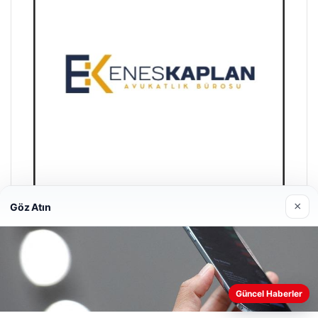
×
Göz Atın
Enes Kaplan Avukatlık Bürosu
28/04/2026
Güncel Haberler
Web sitemizi nasıl kullandığınızı daha iyi anlayabilmek,