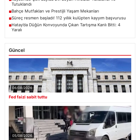
Tutuklandı
Bahçe Mutfakları ve Prestijli Yaşam Mekanları
■
Süreç resmen başladı! 112 yıllık kulüpten kayyım başvurusu
■
Hatay’da Düğün Konvoyunda Çıkan Tartışma Kanlı Bitti: 4
■
Yaralı
Güncel
06/08/2026
Fed faizi sabit tuttu
05/08/2026