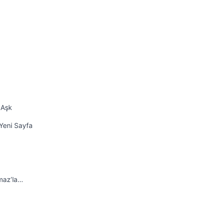
 Aşk
Yeni Sayfa
maz’la…