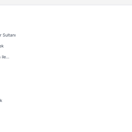
 Sultanı
ek
 ile…
ek