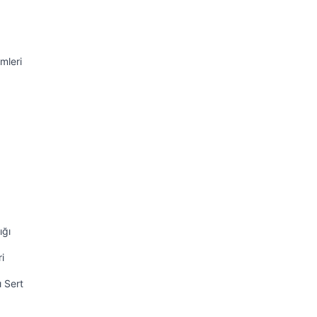
mleri
ığı
i
ı Sert