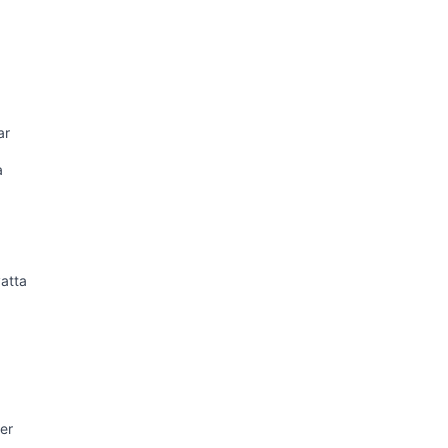
ar
a
atta
er