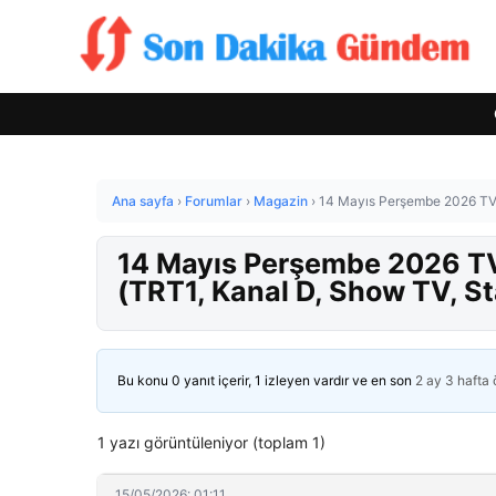
Ana sayfa
›
Forumlar
›
Magazin
›
14 Mayıs Perşembe 2026 TV Y
14 Mayıs Perşembe 2026 TV 
(TRT1, Kanal D, Show TV, St
Bu konu 0 yanıt içerir, 1 izleyen vardır ve en son
2 ay 3 hafta
1 yazı görüntüleniyor (toplam 1)
15/05/2026: 01:11