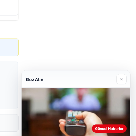
×
Göz Atın
Güncel Haberler