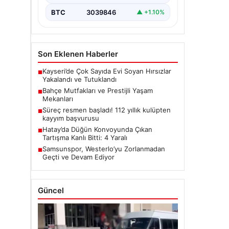
BTC
3039846
▲ +1.10%
Son Eklenen Haberler
Kayseri’de Çok Sayıda Evi Soyan Hırsızlar
■
Yakalandı ve Tutuklandı
Bahçe Mutfakları ve Prestijli Yaşam
■
Mekanları
Süreç resmen başladı! 112 yıllık kulüpten
■
kayyım başvurusu
Hatay’da Düğün Konvoyunda Çıkan
■
Tartışma Kanlı Bitti: 4 Yaralı
Samsunspor, Westerlo’yu Zorlanmadan
■
Geçti ve Devam Ediyor
Güncel