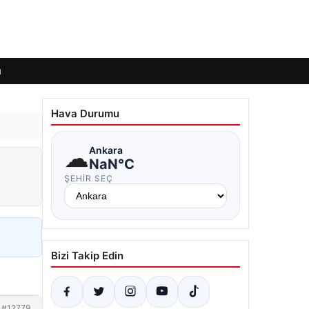
ı
Hava Durumu
☁
Ankara
NaN°C
ŞEHIR SEÇ
Bizi Takip Edin
#12779