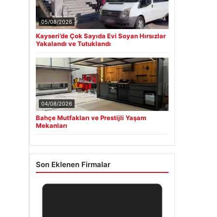
05/08/2026
Kayseri’de Çok Sayıda Evi Soyan Hırsızlar
Yakalandı ve Tutuklandı
04/08/2026
Bahçe Mutfakları ve Prestijli Yaşam
Mekanları
Son Eklenen Firmalar