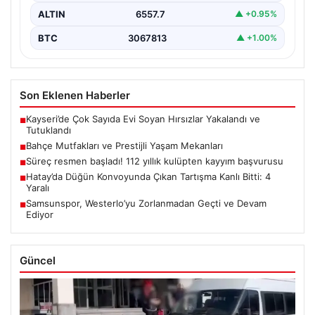
ALTIN
6557.7
▲ +0.95%
BTC
3067813
▲ +1.00%
Son Eklenen Haberler
Kayseri’de Çok Sayıda Evi Soyan Hırsızlar Yakalandı ve
■
Tutuklandı
Bahçe Mutfakları ve Prestijli Yaşam Mekanları
■
Süreç resmen başladı! 112 yıllık kulüpten kayyım başvurusu
■
Hatay’da Düğün Konvoyunda Çıkan Tartışma Kanlı Bitti: 4
■
Yaralı
Samsunspor, Westerlo’yu Zorlanmadan Geçti ve Devam
■
Ediyor
Güncel