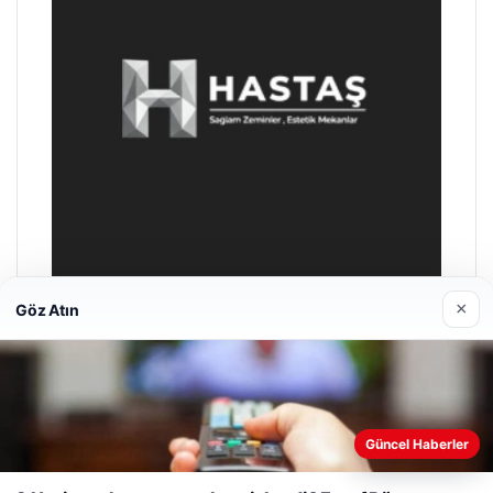
×
Göz Atın
Enes Kaplan Avukatlık Bürosu
28/04/2026
Web sitemizi nasıl kullandığınızı daha iyi anlayabilmek,
Güncel Haberler
deneyiminizi kişiselleştirmek ve geliştirmek amacıyla çerezler
kullanıyoruz.
Çerez Politikamız