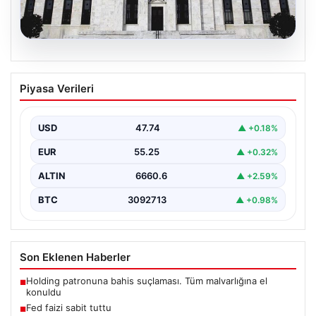
06.08.2026
Fed faizi sabit tuttu
Piyasa Verileri
{ "title": "ABD Merkez Bankası Faiz Oranında Değişiklik
Yapmadı", "content": "ABD Merkez Bankası, politika…
USD
47.74
▲ +0.18%
EUR
55.25
▲ +0.32%
ALTIN
6660.6
▲ +2.59%
BTC
3092713
▲ +0.98%
Son Eklenen Haberler
Holding patronuna bahis suçlaması. Tüm malvarlığına el
■
konuldu
Fed faizi sabit tuttu
■