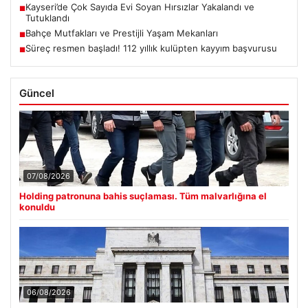
Kayseri’de Çok Sayıda Evi Soyan Hırsızlar Yakalandı ve
■
Tutuklandı
Bahçe Mutfakları ve Prestijli Yaşam Mekanları
■
Süreç resmen başladı! 112 yıllık kulüpten kayyım başvurusu
■
Güncel
07/08/2026
Holding patronuna bahis suçlaması. Tüm malvarlığına el
konuldu
06/08/2026