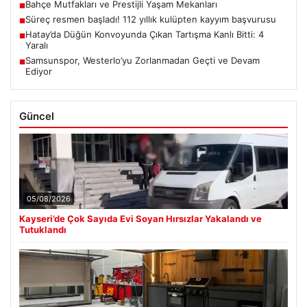
Bahçe Mutfakları ve Prestijli Yaşam Mekanları
■
Süreç resmen başladı! 112 yıllık kulüpten kayyım başvurusu
■
Hatay’da Düğün Konvoyunda Çıkan Tartışma Kanlı Bitti: 4
■
Yaralı
Samsunspor, Westerlo’yu Zorlanmadan Geçti ve Devam
■
Ediyor
Güncel
05/08/2026
Kayseri’de Çok Sayıda Evi Soyan Hırsızlar Yakalandı ve
Tutuklandı