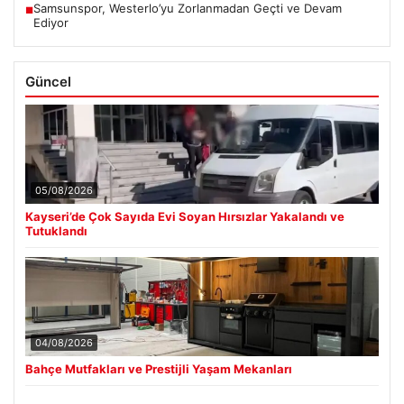
Samsunspor, Westerlo’yu Zorlanmadan Geçti ve Devam
■
Ediyor
Güncel
05/08/2026
Kayseri’de Çok Sayıda Evi Soyan Hırsızlar Yakalandı ve
Tutuklandı
04/08/2026
Bahçe Mutfakları ve Prestijli Yaşam Mekanları