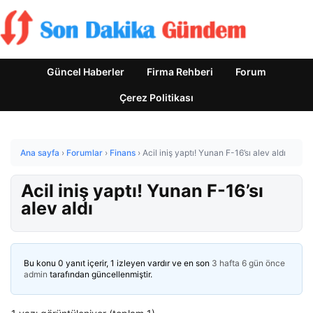
Güncel Haberler
Firma Rehberi
Forum
Çerez Politikası
Ana sayfa
›
Forumlar
›
Finans
›
Acil iniş yaptı! Yunan F-16’sı alev aldı
Acil iniş yaptı! Yunan F-16’sı
alev aldı
Bu konu 0 yanıt içerir, 1 izleyen vardır ve en son
3 hafta 6 gün önce
admin
tarafından güncellenmiştir.