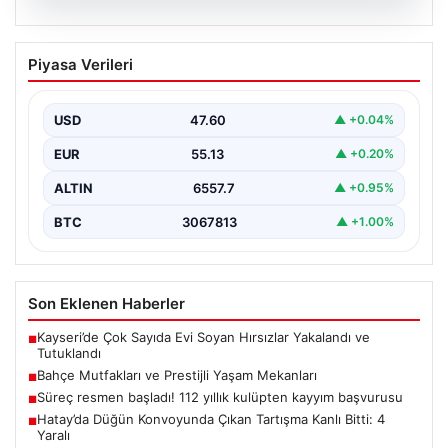
04.08.2026
Bahçe Mutfakları ve Prestijli Yaşam
Piyasa Verileri
Mekanları
Açık hava kültürü günümüzde büyük bir gelişim
yaşamaktadır. Baştan başa lüks villalarda ikamet eden…
USD
47.60
▲ +0.04%
EUR
55.13
▲ +0.20%
ALTIN
6557.7
▲ +0.95%
BTC
3067813
▲ +1.00%
Son Eklenen Haberler
Kayseri’de Çok Sayıda Evi Soyan Hırsızlar Yakalandı ve
■
Tutuklandı
Bahçe Mutfakları ve Prestijli Yaşam Mekanları
■
Süreç resmen başladı! 112 yıllık kulüpten kayyım başvurusu
■
Hatay’da Düğün Konvoyunda Çıkan Tartışma Kanlı Bitti: 4
■
Yaralı