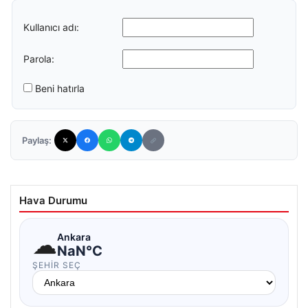
Kullanıcı adı:
Parola:
Beni hatırla
Paylaş:
Hava Durumu
☁
Ankara
NaN°C
ŞEHIR SEÇ