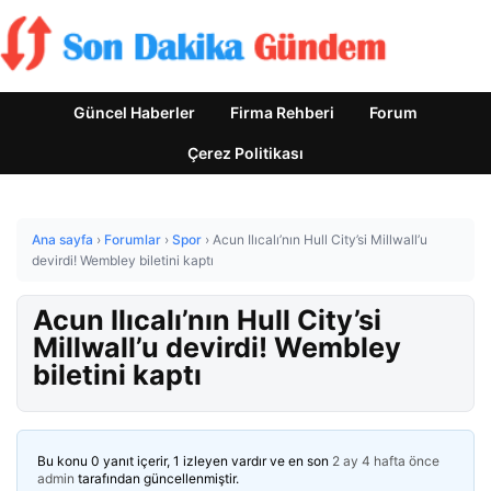
Güncel Haberler
Firma Rehberi
Forum
Çerez Politikası
Ana sayfa
›
Forumlar
›
Spor
›
Acun Ilıcalı’nın Hull City’si Millwall’u
devirdi! Wembley biletini kaptı
Acun Ilıcalı’nın Hull City’si
Millwall’u devirdi! Wembley
biletini kaptı
Bu konu 0 yanıt içerir, 1 izleyen vardır ve en son
2 ay 4 hafta önce
admin
tarafından güncellenmiştir.