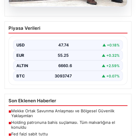
07.08.2026
Holding patronuna bahis suçlaması.
Piyasa Verileri
Tüm malvarlığına el konuldu
USD
47.74
▲ +0.18%
EUR
55.25
▲ +0.32%
ALTIN
6660.6
▲ +2.59%
BTC
3093747
▲ +0.07%
Son Eklenen Haberler
Mekke Ortak Savunma Anlaşması ve Bölgesel Güvenlik
■
Yaklaşımları
Holding patronuna bahis suçlaması. Tüm malvarlığına el
■
konuldu
Fed faizi sabit tuttu
■