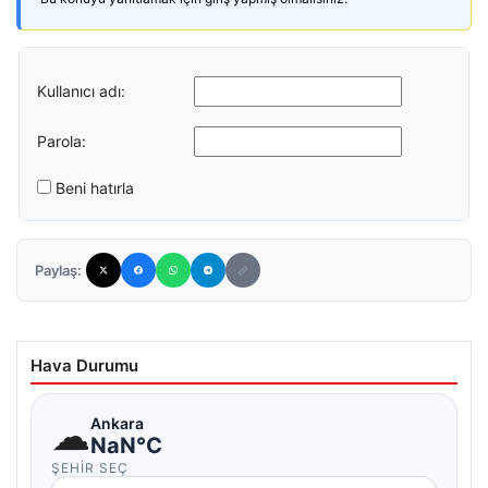
Kullanıcı adı:
Parola:
Beni hatırla
Paylaş:
Hava Durumu
☁
Ankara
NaN°C
ŞEHIR SEÇ