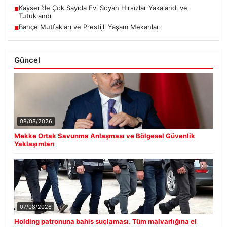
Kayseri’de Çok Sayıda Evi Soyan Hırsızlar Yakalandı ve
■
Tutuklandı
Bahçe Mutfakları ve Prestijli Yaşam Mekanları
■
Güncel
08/08/2026
Mekke Ortak Savunma Anlaşması ve Bölgesel Güvenlik
Yaklaşımları
07/08/2026
Holding patronuna bahis suçlaması. Tüm malvarlığına el