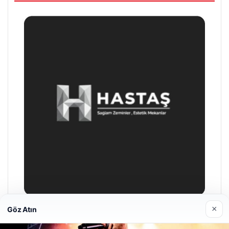
×
Göz Atın
Enes Kaplan Avukatlık Bürosu