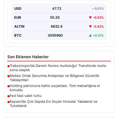
Mekke Ortak Savunma Anlaşması, bölgesel istikrar ve
güvenliğin sağlanması amacıyla kurulan yeni bir
USD
47.72
• 0.01%
oluşum…
EUR
55.20
▼ -0.02%
ALTIN
6632.9
▼ -0.42%
BTC
3095960
▲ +0.10%
Son Eklenen Haberler
Trabzonspor’da Darwin Nunez mutluluğu! Transferde mutlu
■
sona ulaşıldı
Mekke Ortak Savunma Anlaşması ve Bölgesel Güvenlik
■
Yaklaşımları
Holding patronuna bahis suçlaması. Tüm malvarlığına el
■
konuldu
Fed faizi sabit tuttu
■
Kayseri’de Çok Sayıda Evi Soyan Hırsızlar Yakalandı ve
■
Tutuklandı