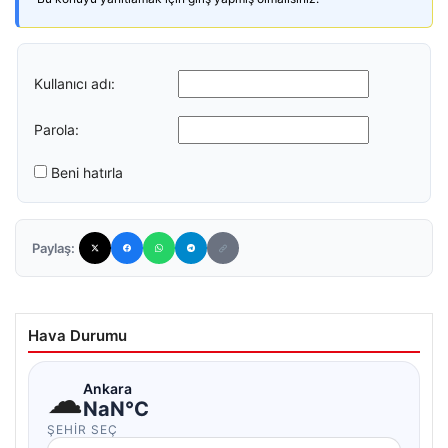
Kullanıcı adı:
Parola:
Beni hatırla
Paylaş:
Hava Durumu
☁
Ankara
NaN°C
ŞEHIR SEÇ