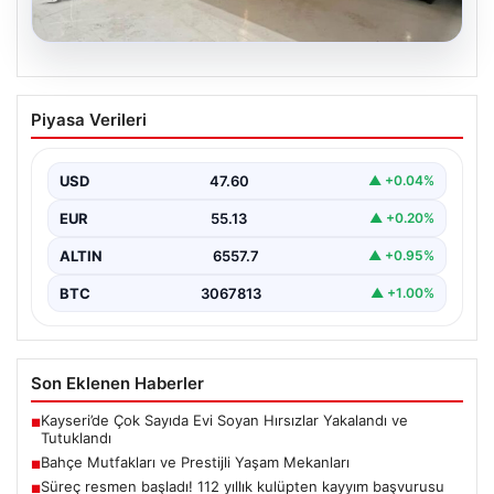
04.08.2026
Bahçe Mutfakları ve Prestijli Yaşam
Piyasa Verileri
Mekanları
Açık hava kültürü günümüzde büyük bir gelişim
yaşamaktadır. Baştan başa lüks villalarda ikamet eden…
USD
47.60
▲ +0.04%
EUR
55.13
▲ +0.20%
ALTIN
6557.7
▲ +0.95%
BTC
3067813
▲ +1.00%
Son Eklenen Haberler
Kayseri’de Çok Sayıda Evi Soyan Hırsızlar Yakalandı ve
■
Tutuklandı
Bahçe Mutfakları ve Prestijli Yaşam Mekanları
■
Süreç resmen başladı! 112 yıllık kulüpten kayyım başvurusu
■