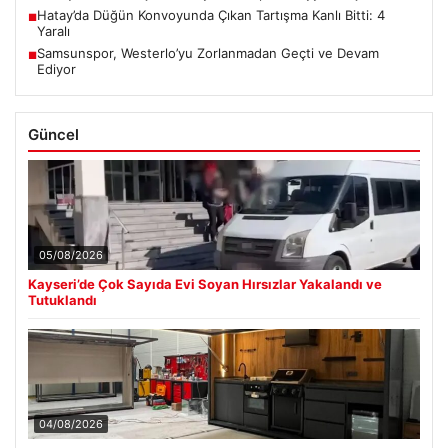
Hatay’da Düğün Konvoyunda Çıkan Tartışma Kanlı Bitti: 4
■
Yaralı
Samsunspor, Westerlo’yu Zorlanmadan Geçti ve Devam
■
Ediyor
Güncel
05/08/2026
Kayseri’de Çok Sayıda Evi Soyan Hırsızlar Yakalandı ve
Tutuklandı
04/08/2026