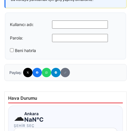
Kullanıcı adı:
Parola:
Beni hatırla
Paylaş:
Hava Durumu
☁
Ankara
NaN°C
ŞEHIR SEÇ