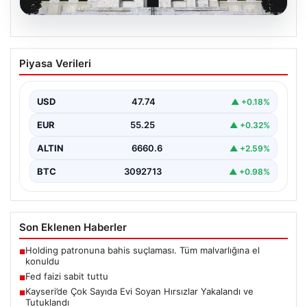
06.08.2026
Fed faizi sabit tuttu
Piyasa Verileri
{ "title": "ABD Merkez Bankası Faiz Oranında Değişiklik
Yapmadı", "content": "ABD Merkez Bankası, politika…
USD
47.74
▲ +0.18%
EUR
55.25
▲ +0.32%
ALTIN
6660.6
▲ +2.59%
BTC
3092713
▲ +0.98%
Son Eklenen Haberler
Holding patronuna bahis suçlaması. Tüm malvarlığına el
■
konuldu
Fed faizi sabit tuttu
■
Kayseri’de Çok Sayıda Evi Soyan Hırsızlar Yakalandı ve
■
Tutuklandı