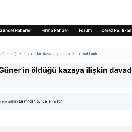
Güncel Haberler
Firma Rehberi
Forum
Çerez Politikas
er’in öldüğü kazaya ilişkin davada gerekçeli karar açıklandı
 Güner’in öldüğü kazaya ilişkin dava
 önce
admin
tarafından güncellenmiştir.