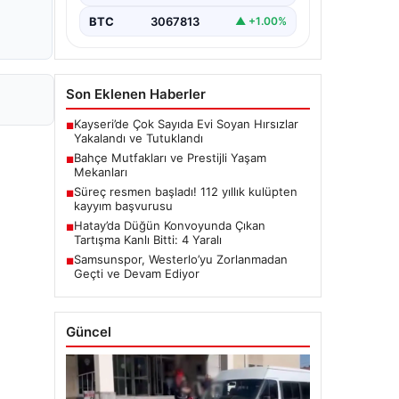
BTC
3067813
▲ +1.00%
Son Eklenen Haberler
Kayseri’de Çok Sayıda Evi Soyan Hırsızlar
■
Yakalandı ve Tutuklandı
Bahçe Mutfakları ve Prestijli Yaşam
■
Mekanları
Süreç resmen başladı! 112 yıllık kulüpten
■
kayyım başvurusu
Hatay’da Düğün Konvoyunda Çıkan
■
Tartışma Kanlı Bitti: 4 Yaralı
Samsunspor, Westerlo’yu Zorlanmadan
■
Geçti ve Devam Ediyor
Güncel