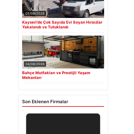
05/08/2026
Kayseri’de Çok Sayıda Evi Soyan Hırsızlar
Yakalandı ve Tutuklandı
04/08/2026
Bahçe Mutfakları ve Prestijli Yaşam
Mekanları
Son Eklenen Firmalar