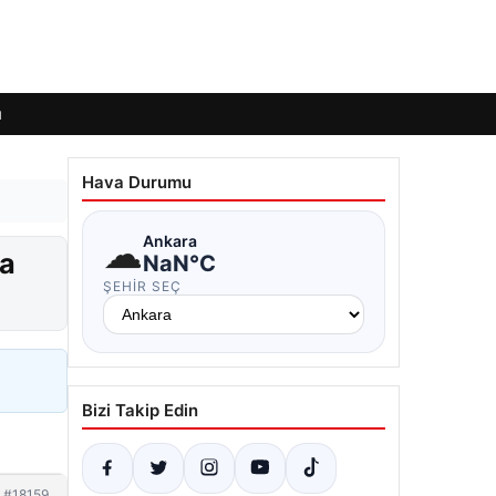
ı
Hava Durumu
☁
Ankara
da
NaN°C
ŞEHIR SEÇ
Bizi Takip Edin
#18159