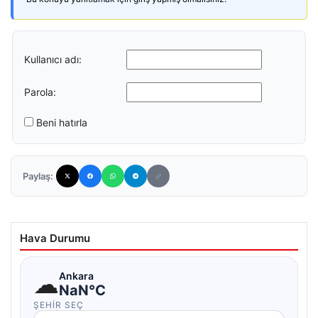
Kullanıcı adı:
Parola:
Beni hatırla
Paylaş:
Hava Durumu
☁
Ankara
NaN°C
ŞEHIR SEÇ