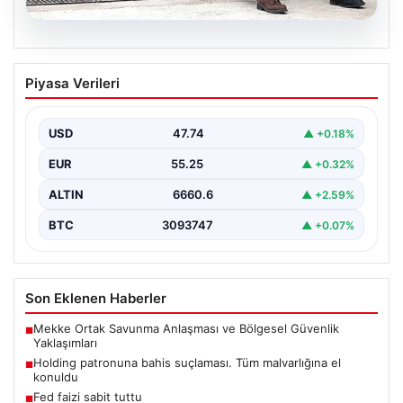
07.08.2026
Holding patronuna bahis suçlaması.
Piyasa Verileri
Tüm malvarlığına el konuldu
USD
47.74
▲ +0.18%
EUR
55.25
▲ +0.32%
ALTIN
6660.6
▲ +2.59%
BTC
3093747
▲ +0.07%
Son Eklenen Haberler
Mekke Ortak Savunma Anlaşması ve Bölgesel Güvenlik
■
Yaklaşımları
Holding patronuna bahis suçlaması. Tüm malvarlığına el
■
konuldu
Fed faizi sabit tuttu
■