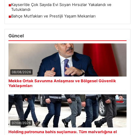
Kayseri’de Çok Sayıda Evi Soyan Hırsızlar Yakalandı ve
■
Tutuklandı
Bahçe Mutfakları ve Prestijli Yaşam Mekanları
■
Güncel
08/08/2026
Mekke Ortak Savunma Anlaşması ve Bölgesel Güvenlik
Yaklaşımları
07/08/2026
Holding patronuna bahis suçlaması. Tüm malvarlığına el