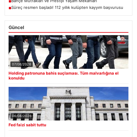
Bahçe Mutfakları ve Prestijli Yaşam Mekanları
■
Süreç resmen başladı! 112 yıllık kulüpten kayyım başvurusu
■
Güncel
07/08/2026
Holding patronuna bahis suçlaması. Tüm malvarlığına el
konuldu
06/08/2026
Fed faizi sabit tuttu