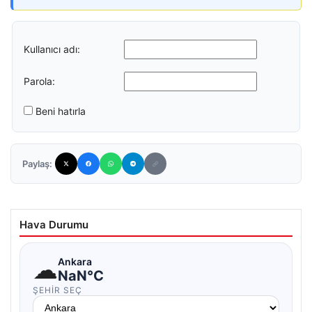
Kullanıcı adı:
Parola:
Beni hatırla
Paylaş:
Hava Durumu
☁
Ankara
NaN°C
ŞEHIR SEÇ