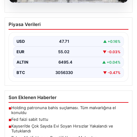
06.08.2026
Fed faizi sabit tuttu
Piyasa Verileri
{ "title": "ABD Merkez Bankası Faiz Oranında Değişiklik
Yapmadı", "content": "ABD Merkez Bankası, politika…
USD
47.71
▲ +0.16%
EUR
55.02
▼ -0.03%
ALTIN
6495.4
▲ +0.04%
BTC
3056330
▼ -0.47%
Son Eklenen Haberler
Holding patronuna bahis suçlaması. Tüm malvarlığına el
■
konuldu
Fed faizi sabit tuttu
■
Kayseri’de Çok Sayıda Evi Soyan Hırsızlar Yakalandı ve
■
Tutuklandı