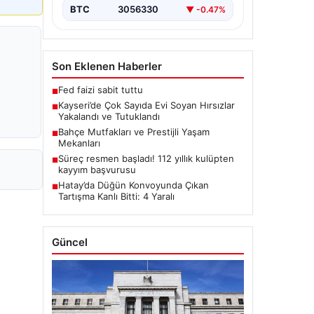
BTC
3056330
▼ -0.47%
Son Eklenen Haberler
Fed faizi sabit tuttu
■
Kayseri’de Çok Sayıda Evi Soyan Hırsızlar
■
Yakalandı ve Tutuklandı
Bahçe Mutfakları ve Prestijli Yaşam
■
Mekanları
Süreç resmen başladı! 112 yıllık kulüpten
■
kayyım başvurusu
Hatay’da Düğün Konvoyunda Çıkan
■
Tartışma Kanlı Bitti: 4 Yaralı
Güncel