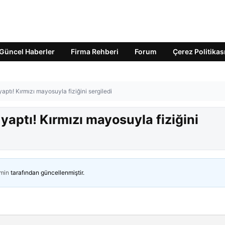
Güncel Haberler
Firma Rehberi
Forum
Çerez Politikas
ptı! Kırmızı mayosuyla fiziğini sergiledi
aptı! Kırmızı mayosuyla fiziğini
min
tarafından güncellenmiştir.