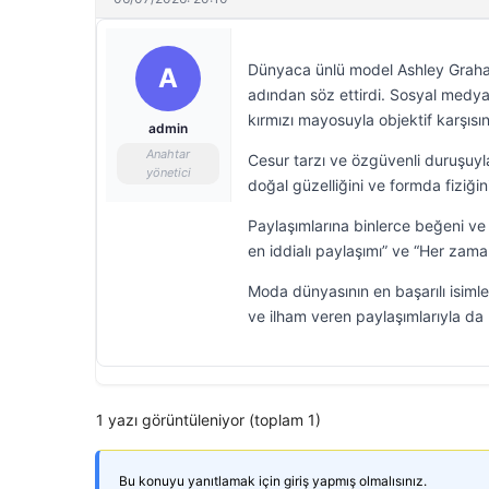
Dünyaca ünlü model Ashley Graham,
A
adından söz ettirdi. Sosyal medya
kırmızı mayosuyla objektif karşısın
admin
Anahtar
Cesur tarzı ve özgüvenli duruşuy
yönetici
doğal güzelliğini ve formda fiziğin
Paylaşımlarına binlerce beğeni v
en iddialı paylaşımı” ve “Her zam
Moda dünyasının en başarılı isiml
ve ilham veren paylaşımlarıyla da
1 yazı görüntüleniyor (toplam 1)
Bu konuyu yanıtlamak için giriş yapmış olmalısınız.