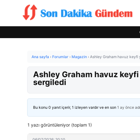
Ana sayfa
›
Forumlar
›
Magazin
›
Ashley Graham havuz keyfi ya
Ashley Graham havuz keyfi y
sergiledi
Bu konu 0 yanıt içerir, 1 izleyen vardır ve en son
1 ay önce
ad
1 yazı görüntüleniyor (toplam 1)
06/07/2026: 20:10