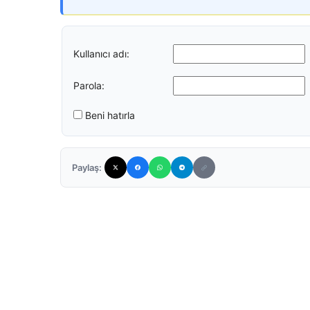
Kullanıcı adı:
Parola:
Beni hatırla
Paylaş: