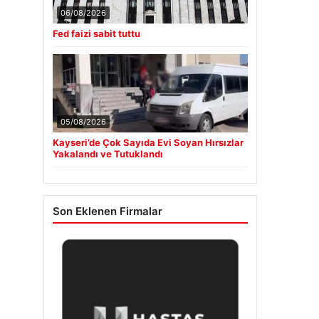
06/08/2026
Fed faizi sabit tuttu
05/08/2026
Kayseri’de Çok Sayıda Evi Soyan Hırsızlar
Yakalandı ve Tutuklandı
Son Eklenen Firmalar