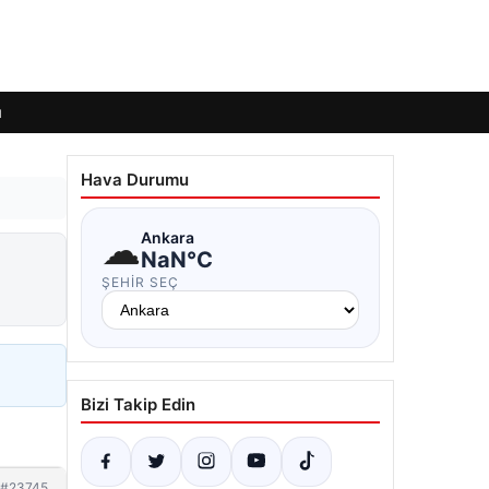
ı
Hava Durumu
☁
Ankara
NaN°C
ŞEHIR SEÇ
Bizi Takip Edin
#23745