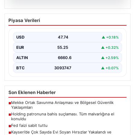
07.08.2026
Holding patronuna bahis suçlaması.
Piyasa Verileri
Tüm malvarlığına el konuldu
USD
47.74
▲ +0.18%
EUR
55.25
▲ +0.32%
ALTIN
6660.6
▲ +2.59%
BTC
3093747
▲ +0.07%
Son Eklenen Haberler
Mekke Ortak Savunma Anlaşması ve Bölgesel Güvenlik
■
Yaklaşımları
Holding patronuna bahis suçlaması. Tüm malvarlığına el
■
konuldu
Fed faizi sabit tuttu
■
Kayseri’de Çok Sayıda Evi Soyan Hırsızlar Yakalandı ve
■