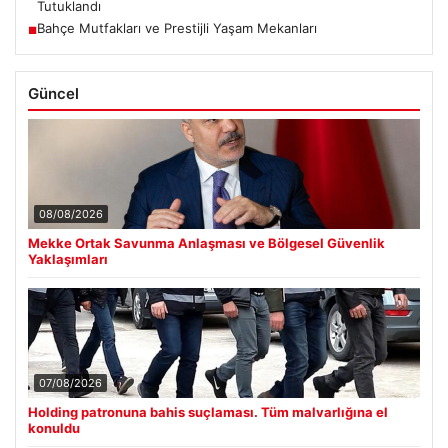
Tutuklandı
Bahçe Mutfakları ve Prestijli Yaşam Mekanları
■
Güncel
08/08/2026
Mekke Ortak Savunma Anlaşması ve Bölgesel Güvenlik
Yaklaşımları
07/08/2026
Holding patronuna bahis suçlaması. Tüm malvarlığına el
konuldu