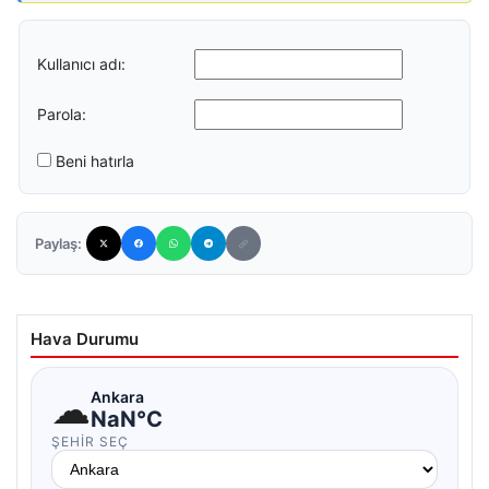
Kullanıcı adı:
Parola:
Beni hatırla
Paylaş:
Hava Durumu
☁
Ankara
NaN°C
ŞEHIR SEÇ