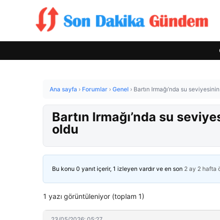
Ana sayfa
›
Forumlar
›
Genel
›
Bartın Irmağı’nda su seviyesini
Bartın Irmağı’nda su seviye
oldu
Bu konu 0 yanıt içerir, 1 izleyen vardır ve en son
2 ay 2 hafta
1 yazı görüntüleniyor (toplam 1)
23/05/2026: 05:27