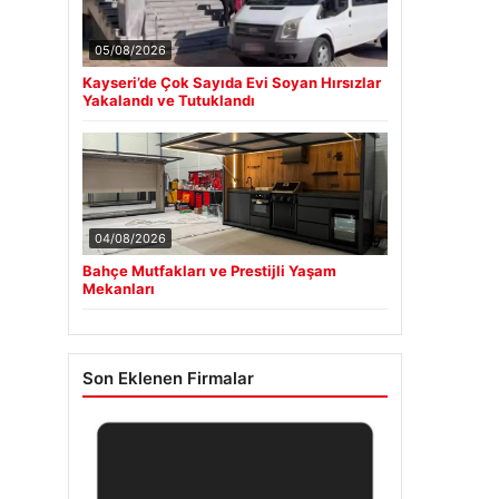
05/08/2026
Kayseri’de Çok Sayıda Evi Soyan Hırsızlar
Yakalandı ve Tutuklandı
04/08/2026
Bahçe Mutfakları ve Prestijli Yaşam
Mekanları
Son Eklenen Firmalar