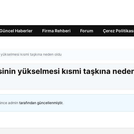
Güncel Haberler
Firma Rehberi
Forum
Çerez Politikas
n yükselmesi kısmi taşkına neden oldu
sinin yükselmesi kısmi taşkına nede
 önce
admin
tarafından güncellenmiştir.