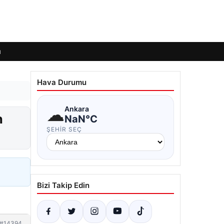
ı
Hava Durumu
☁
Ankara
n
NaN°C
ŞEHIR SEÇ
Bizi Takip Edin
#14394