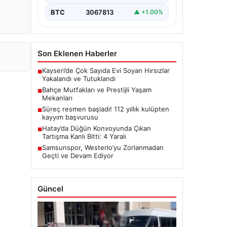
BTC
3067813
▲ +1.00%
Son Eklenen Haberler
Kayseri’de Çok Sayıda Evi Soyan Hırsızlar
■
Yakalandı ve Tutuklandı
Bahçe Mutfakları ve Prestijli Yaşam
■
Mekanları
Süreç resmen başladı! 112 yıllık kulüpten
■
kayyım başvurusu
Hatay’da Düğün Konvoyunda Çıkan
■
Tartışma Kanlı Bitti: 4 Yaralı
Samsunspor, Westerlo’yu Zorlanmadan
■
Geçti ve Devam Ediyor
Güncel