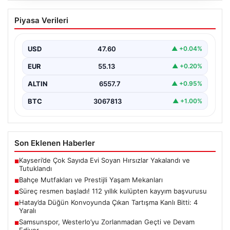
Bahçe Mutfakları ve Prestijli Yaşam
Piyasa Verileri
Mekanları
Açık hava kültürü günümüzde büyük bir gelişim
yaşamaktadır. Baştan başa lüks villalarda ikamet eden…
USD
47.60
▲ +0.04%
EUR
55.13
▲ +0.20%
ALTIN
6557.7
▲ +0.95%
BTC
3067813
▲ +1.00%
Son Eklenen Haberler
Kayseri’de Çok Sayıda Evi Soyan Hırsızlar Yakalandı ve
■
Tutuklandı
Bahçe Mutfakları ve Prestijli Yaşam Mekanları
■
Süreç resmen başladı! 112 yıllık kulüpten kayyım başvurusu
■
Hatay’da Düğün Konvoyunda Çıkan Tartışma Kanlı Bitti: 4
■
Yaralı
Samsunspor, Westerlo’yu Zorlanmadan Geçti ve Devam
■
Ediyor