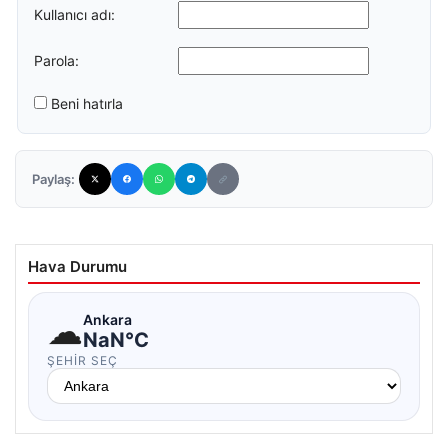
Kullanıcı adı:
Parola:
Beni hatırla
Paylaş:
Hava Durumu
☁
Ankara
NaN°C
ŞEHIR SEÇ