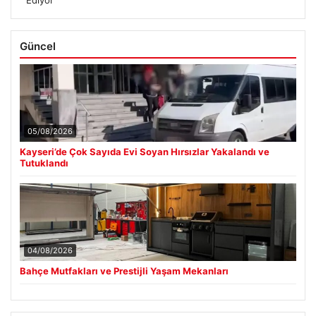
Güncel
05/08/2026
Kayseri’de Çok Sayıda Evi Soyan Hırsızlar Yakalandı ve
Tutuklandı
04/08/2026
Bahçe Mutfakları ve Prestijli Yaşam Mekanları