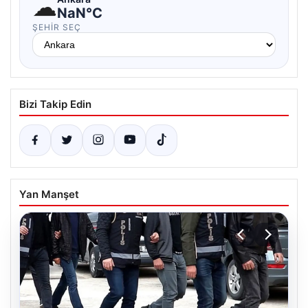
☁
NaN°C
ŞEHIR SEÇ
Bizi Takip Edin
Yan Manşet