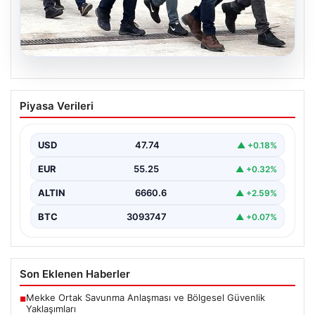
07.08.2026
Holding patronuna bahis suçlaması.
Piyasa Verileri
Tüm malvarlığına el konuldu
USD
47.74
▲ +0.18%
EUR
55.25
▲ +0.32%
ALTIN
6660.6
▲ +2.59%
BTC
3093747
▲ +0.07%
Son Eklenen Haberler
Mekke Ortak Savunma Anlaşması ve Bölgesel Güvenlik
■
Yaklaşımları