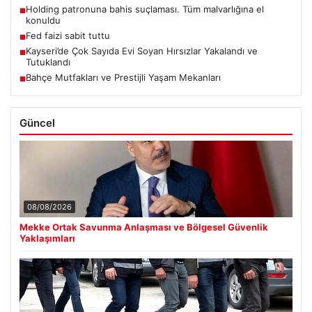
Holding patronuna bahis suçlaması. Tüm malvarlığına el
■
konuldu
Fed faizi sabit tuttu
■
Kayseri’de Çok Sayıda Evi Soyan Hırsızlar Yakalandı ve
■
Tutuklandı
Bahçe Mutfakları ve Prestijli Yaşam Mekanları
■
Güncel
08/08/2026
Mekke Ortak Savunma Anlaşması ve Bölgesel Güvenlik
Yaklaşımları