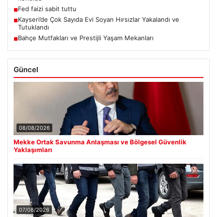
Fed faizi sabit tuttu
■
Kayseri’de Çok Sayıda Evi Soyan Hırsızlar Yakalandı ve
■
Tutuklandı
Bahçe Mutfakları ve Prestijli Yaşam Mekanları
■
Güncel
08/08/2026
Mekke Ortak Savunma Anlaşması ve Bölgesel Güvenlik
Yaklaşımları
07/08/2026