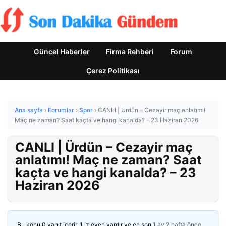
Güncel Haberler
Firma Rehberi
Forum
Çerez Politikası
Ana sayfa
›
Forumlar
›
Spor
›
CANLI | Ürdün – Cezayir maç anlatımı!
Maç ne zaman? Saat kaçta ve hangi kanalda? – 23 Haziran 2026
CANLI | Ürdün – Cezayir maç
anlatımı! Maç ne zaman? Saat
kaçta ve hangi kanalda? – 23
Haziran 2026
Bu konu 0 yanıt içerir, 1 izleyen vardır ve en son
1 ay 2 hafta önce