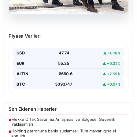
07.08.2026
Holding patronuna bahis suçlaması.
Piyasa Verileri
Tüm malvarlığına el konuldu
USD
47.74
▲ +0.18%
EUR
55.25
▲ +0.32%
ALTIN
6660.6
▲ +2.59%
BTC
3093747
▲ +0.07%
Son Eklenen Haberler
Mekke Ortak Savunma Anlaşması ve Bölgesel Güvenlik
■
Yaklaşımları
Holding patronuna bahis suçlaması. Tüm malvarlığına el
■
konuldu