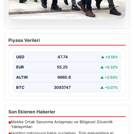
07.08.2026
Holding patronuna bahis suçlaması.
Piyasa Verileri
Tüm malvarlığına el konuldu
USD
47.74
▲ +0.18%
EUR
55.25
▲ +0.32%
ALTIN
6660.6
▲ +2.59%
BTC
3093747
▲ +0.07%
Son Eklenen Haberler
Mekke Ortak Savunma Anlaşması ve Bölgesel Güvenlik
■
Yaklaşımları
Holding patronuna bahis suçlaması. Tüm malvarlığına el
■