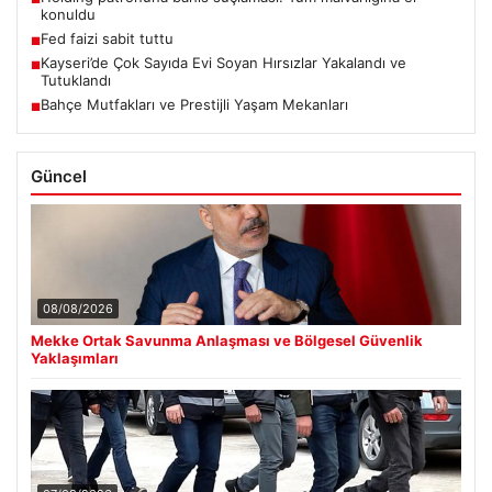
konuldu
Fed faizi sabit tuttu
■
Kayseri’de Çok Sayıda Evi Soyan Hırsızlar Yakalandı ve
■
Tutuklandı
Bahçe Mutfakları ve Prestijli Yaşam Mekanları
■
Güncel
08/08/2026
Mekke Ortak Savunma Anlaşması ve Bölgesel Güvenlik
Yaklaşımları