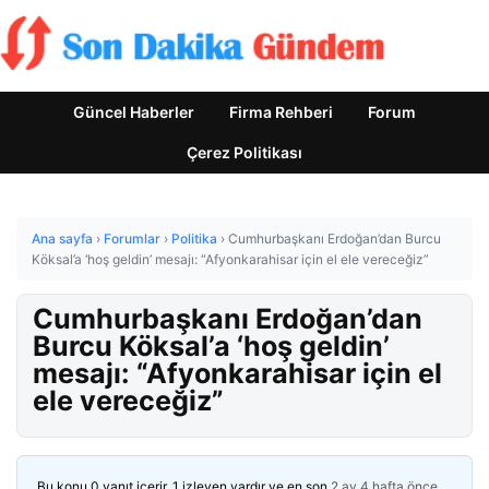
Güncel Haberler
Firma Rehberi
Forum
Çerez Politikası
Ana sayfa
›
Forumlar
›
Politika
›
Cumhurbaşkanı Erdoğan’dan Burcu
Köksal’a ‘hoş geldin’ mesajı: “Afyonkarahisar için el ele vereceğiz”
Cumhurbaşkanı Erdoğan’dan
Burcu Köksal’a ‘hoş geldin’
mesajı: “Afyonkarahisar için el
ele vereceğiz”
Bu konu 0 yanıt içerir, 1 izleyen vardır ve en son
2 ay 4 hafta önce