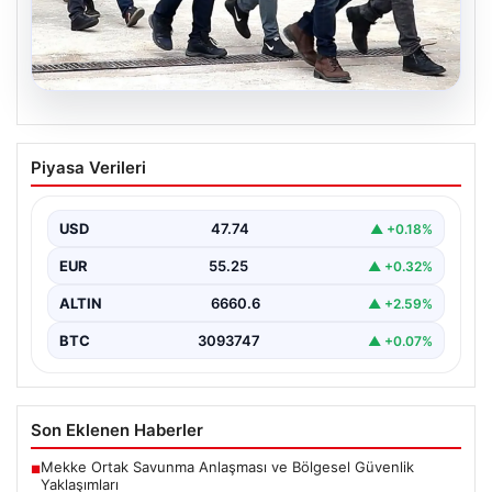
07.08.2026
Holding patronuna bahis suçlaması.
Piyasa Verileri
Tüm malvarlığına el konuldu
USD
47.74
▲ +0.18%
EUR
55.25
▲ +0.32%
ALTIN
6660.6
▲ +2.59%
BTC
3093747
▲ +0.07%
Son Eklenen Haberler
Mekke Ortak Savunma Anlaşması ve Bölgesel Güvenlik
■
Yaklaşımları