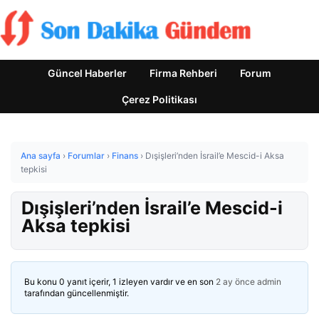
Güncel Haberler
Firma Rehberi
Forum
Çerez Politikası
Ana sayfa
›
Forumlar
›
Finans
›
Dışişleri’nden İsrail’e Mescid-i Aksa
tepkisi
Dışişleri’nden İsrail’e Mescid-i
Aksa tepkisi
Bu konu 0 yanıt içerir, 1 izleyen vardır ve en son
2 ay önce
admin
tarafından güncellenmiştir.