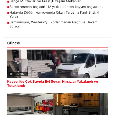
Bahçe Mutfakları ve Prestijli Yaşam Mekanları
■
Süreç resmen başladı! 112 yıllık kulüpten kayyım başvurusu
■
Hatay’da Düğün Konvoyunda Çıkan Tartışma Kanlı Bitti: 4
■
Yaralı
Samsunspor, Westerlo’yu Zorlanmadan Geçti ve Devam
■
Ediyor
Güncel
05/08/2026
Kayseri’de Çok Sayıda Evi Soyan Hırsızlar Yakalandı ve
Tutuklandı