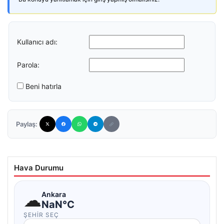
Kullanıcı adı:
Parola:
Beni hatırla
Paylaş:
Hava Durumu
☁
Ankara
NaN°C
ŞEHIR SEÇ