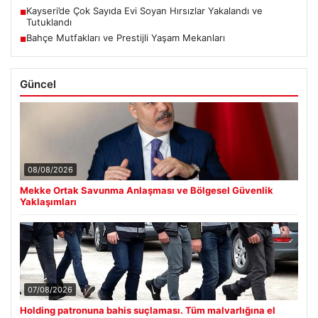
Kayseri’de Çok Sayıda Evi Soyan Hırsızlar Yakalandı ve
■
Tutuklandı
Bahçe Mutfakları ve Prestijli Yaşam Mekanları
■
Güncel
08/08/2026
Mekke Ortak Savunma Anlaşması ve Bölgesel Güvenlik
Yaklaşımları
07/08/2026
Holding patronuna bahis suçlaması. Tüm malvarlığına el