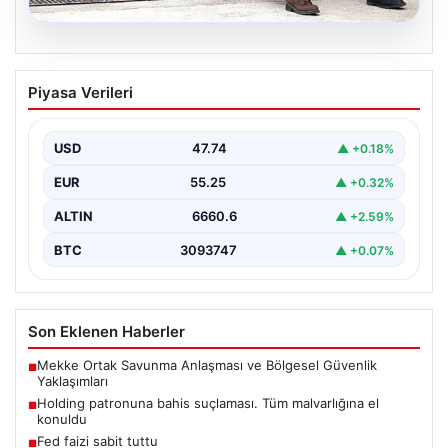
07.08.2026
Holding patronuna bahis suçlaması.
Piyasa Verileri
Tüm malvarlığına el konuldu
USD
47.74
▲ +0.18%
EUR
55.25
▲ +0.32%
ALTIN
6660.6
▲ +2.59%
BTC
3093747
▲ +0.07%
Son Eklenen Haberler
Mekke Ortak Savunma Anlaşması ve Bölgesel Güvenlik
■
Yaklaşımları
Holding patronuna bahis suçlaması. Tüm malvarlığına el
■
konuldu
Fed faizi sabit tuttu
■