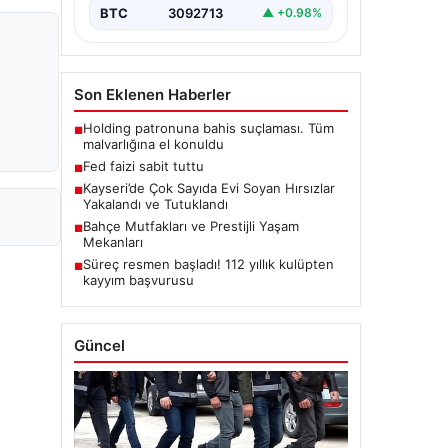
BTC
3092713
▲ +0.98%
Son Eklenen Haberler
Holding patronuna bahis suçlaması. Tüm
■
malvarlığına el konuldu
Fed faizi sabit tuttu
■
Kayseri’de Çok Sayıda Evi Soyan Hırsızlar
■
Yakalandı ve Tutuklandı
Bahçe Mutfakları ve Prestijli Yaşam
■
Mekanları
Süreç resmen başladı! 112 yıllık kulüpten
■
kayyım başvurusu
Güncel