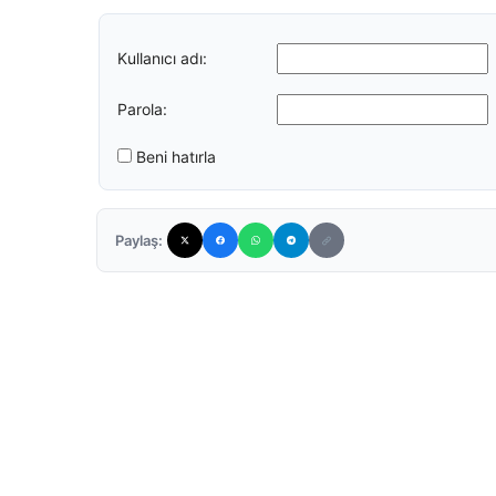
Kullanıcı adı:
Parola:
Beni hatırla
Paylaş: