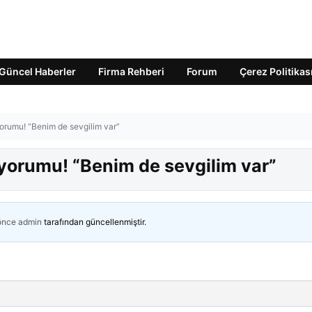
Güncel Haberler
Firma Rehberi
Forum
Çerez Politikas
yorumu! “Benim de sevgilim var”
 yorumu! “Benim de sevgilim var”
 önce
admin
tarafından güncellenmiştir.