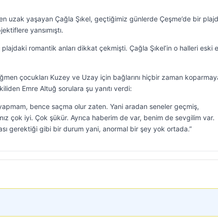
den uzak yaşayan Çağla Şıkel, geçtiğimiz günlerde Çeşme’de bir plaj
jektiflere yansımıştı.
 plajdaki romantik anları dikkat çekmişti. Çağla Şıkel’in o halleri eski e
a rağmen çocukları Kuzey ve Uzay için bağlarını hiçbir zaman koparma
liden Emre Altuğ sorulara şu yanıtı verdi:
 yapmam, bence saçma olur zaten. Yani aradan seneler geçmiş,
ız çok iyi. Çok şükür. Ayrıca haberim de var, benim de sevgilim var.
ması gerektiği gibi bir durum yani, anormal bir şey yok ortada.”