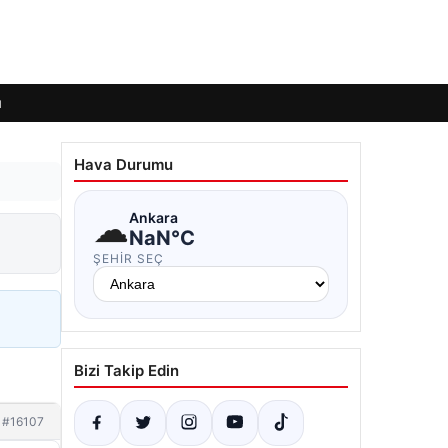
ı
Hava Durumu
☁
Ankara
NaN°C
ŞEHIR SEÇ
Bizi Takip Edin
#16107