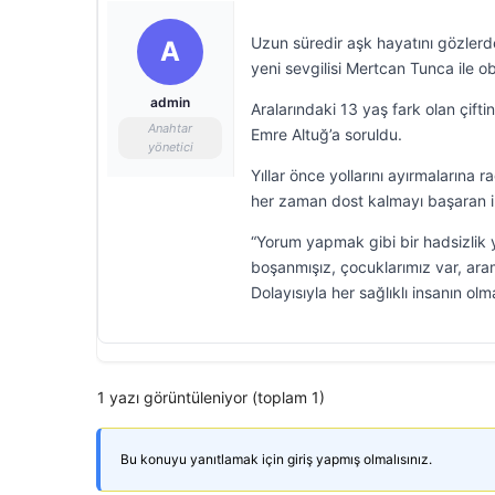
Uzun süredir aşk hayatını gözler
A
yeni sevgilisi Mertcan Tunca ile ob
admin
Aralarındaki 13 yaş fark olan çiftin
Anahtar
Emre Altuğ’a soruldu.
yönetici
Yıllar önce yollarını ayırmaların
her zaman dost kalmayı başaran iki
“Yorum yapmak gibi bir hadsizlik
boşanmışız, çocuklarımız var, aram
Dolayısıyla her sağlıklı insanın ol
1 yazı görüntüleniyor (toplam 1)
Bu konuyu yanıtlamak için giriş yapmış olmalısınız.