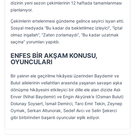
dizinin yeni sezon çekimlerinin 12 haftada tamamlanması
planlanıyor.
Çekimlerin ertelenmesi gündeme gelince seyirci isyan etti.
Sosyal medyada “Bu kadar da bekletilmez izleyici”, “İptal
olmaz inşallah”, “Zaten zorlamaydı”, “Bu kadar uzatmak
saçma” yorumları yapıldı.
ENFES BİR AKŞAM KONUSU,
OYUNCULARI
Bir yalının ele geçirilme hikâyesi üzerinden Baydemir ve
Bulut ailelerinin veliahtları arasında yaşanan savaşın aşka
dönüşme hikâyesini etkileyici bir dille ele alan dizide Aslı
Enver (Nihal Baydemir) ve Engin Akyürek’e (Osman Bulut)
Dolunay Soysert, İsmail Demirci, Taro Emir Tekin, Zeynep
Oymak, Serkan Altunorak, Sedef Avcı ve Selin Şekerci
gibi birbirinden başarılı oyuncular eşlik ediyor.