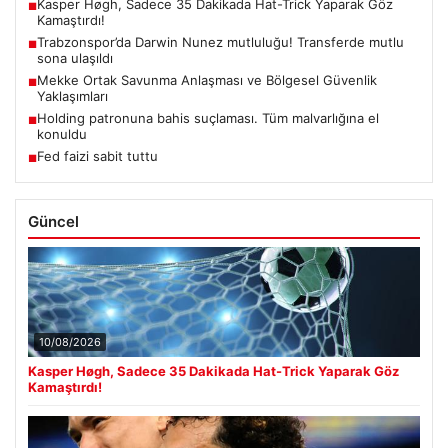
Kasper Høgh, Sadece 35 Dakikada Hat-Trick Yaparak Göz
■
Kamaştırdı!
Trabzonspor’da Darwin Nunez mutluluğu! Transferde mutlu
■
sona ulaşıldı
Mekke Ortak Savunma Anlaşması ve Bölgesel Güvenlik
■
Yaklaşımları
Holding patronuna bahis suçlaması. Tüm malvarlığına el
■
konuldu
Fed faizi sabit tuttu
■
Güncel
10/08/2026
Kasper Høgh, Sadece 35 Dakikada Hat-Trick Yaparak Göz
Kamaştırdı!