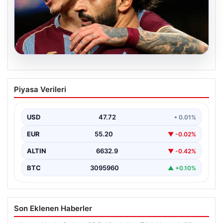
09.08.2026
Trabzonspor’da Darwin Nunez
Piyasa Verileri
mutluluğu! Transferde mutlu sona
ulaşıldı
USD
47.72
• 0.01%
EUR
55.20
▼ -0.02%
ALTIN
6632.9
▼ -0.42%
BTC
3095960
▲ +0.10%
Son Eklenen Haberler