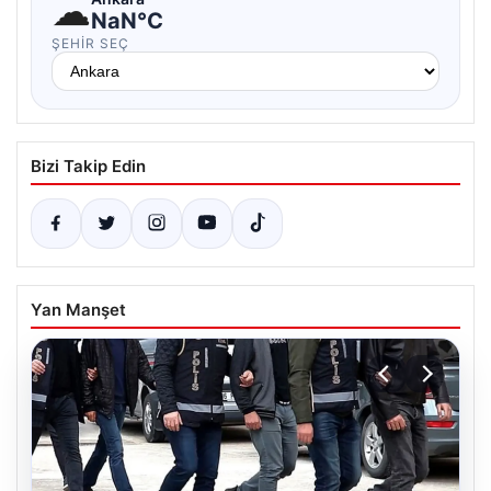
☁
NaN°C
ŞEHIR SEÇ
Bizi Takip Edin
Yan Manşet