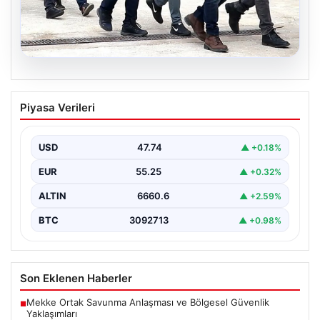
07.08.2026
Holding patronuna bahis suçlaması.
Piyasa Verileri
Tüm malvarlığına el konuldu
USD
47.74
▲ +0.18%
EUR
55.25
▲ +0.32%
ALTIN
6660.6
▲ +2.59%
BTC
3092713
▲ +0.98%
Son Eklenen Haberler
Mekke Ortak Savunma Anlaşması ve Bölgesel Güvenlik
■
Yaklaşımları