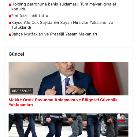
Holding patronuna bahis suçlaması. Tüm malvarlığına el
■
konuldu
Fed faizi sabit tuttu
■
Kayseri’de Çok Sayıda Evi Soyan Hırsızlar Yakalandı ve
■
Tutuklandı
Bahçe Mutfakları ve Prestijli Yaşam Mekanları
■
Güncel
08/08/2026
Mekke Ortak Savunma Anlaşması ve Bölgesel Güvenlik
Yaklaşımları