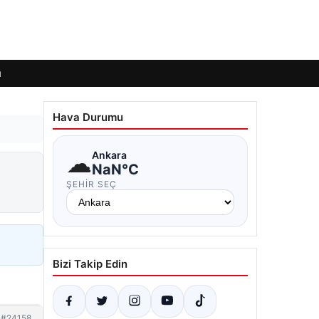
ı
Hava Durumu
☁
Ankara
NaN°C
ŞEHIR SEÇ
Bizi Takip Edin
#24158