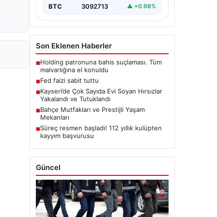
BTC
3092713
▲ +0.98%
Son Eklenen Haberler
Holding patronuna bahis suçlaması. Tüm
■
malvarlığına el konuldu
Fed faizi sabit tuttu
■
Kayseri’de Çok Sayıda Evi Soyan Hırsızlar
■
Yakalandı ve Tutuklandı
Bahçe Mutfakları ve Prestijli Yaşam
■
Mekanları
Süreç resmen başladı! 112 yıllık kulüpten
■
kayyım başvurusu
Güncel