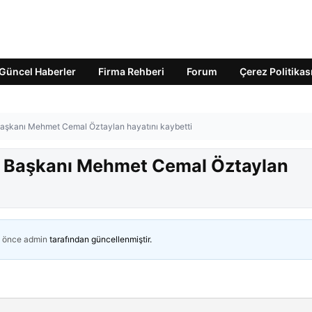
Güncel Haberler
Firma Rehberi
Forum
Çerez Politikas
 Başkanı Mehmet Cemal Öztaylan hayatını kaybetti
iye Başkanı Mehmet Cemal Öztaylan
n önce
admin
tarafından güncellenmiştir.