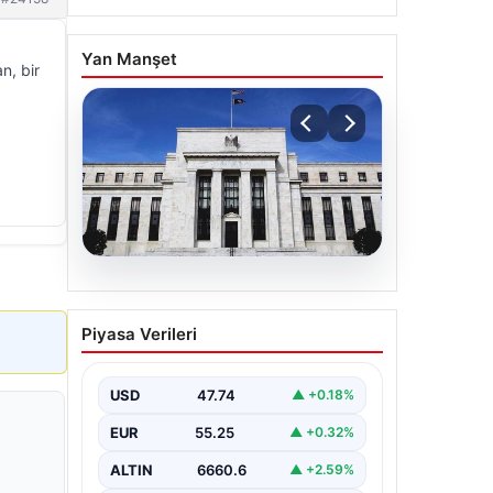
Yan Manşet
n, bir
06.08.2026
Fed faizi sabit tuttu
Piyasa Verileri
{ "title": "ABD Merkez Bankası Faiz
Oranında Değişiklik Yapmadı",
"content": "ABD Merkez Bankası,
USD
47.74
▲ +0.18%
politika…
EUR
55.25
▲ +0.32%
ALTIN
6660.6
▲ +2.59%