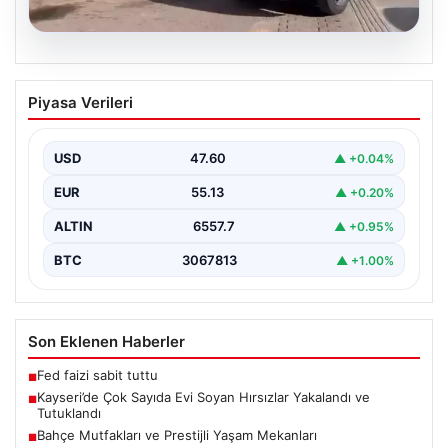
05.08.2026
Kayseri’de Çok Sayıda Evi Soyan
Piyasa Verileri
Hırsızlar Yakalandı ve Tutuklandı
Kayseri'de polis ekiplerinin titiz çalışmaları sonucunda,
şehir genelinde gerçekleştirilen geniş çaplı
USD
47.60
▲ +0.04%
operasyonlar neticesinde toplamda…
EUR
55.13
▲ +0.20%
ALTIN
6557.7
▲ +0.95%
BTC
3067813
▲ +1.00%
Son Eklenen Haberler
Fed faizi sabit tuttu
■
Kayseri’de Çok Sayıda Evi Soyan Hırsızlar Yakalandı ve
■
Tutuklandı
Bahçe Mutfakları ve Prestijli Yaşam Mekanları
■