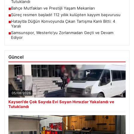
Tutuklandı
Bahçe Mutfakları ve Prestijli Yaşam Mekanları
■
Süreç resmen başladı! 112 yıllık kulüpten kayyım başvurusu
■
Hatay’da Düğün Konvoyunda Çıkan Tartışma Kanlı Bitti: 4
■
Yaralı
Samsunspor, Westerlo’yu Zorlanmadan Geçti ve Devam
■
Ediyor
Güncel
05/08/2026
Kayseri’de Çok Sayıda Evi Soyan Hırsızlar Yakalandı ve
Tutuklandı