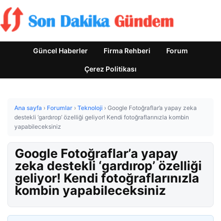
Güncel Haberler
Firma Rehberi
Forum
Çerez Politikası
Ana sayfa
›
Forumlar
›
Teknoloji
›
Google Fotoğraflar’a yapay zeka
destekli ‘gardırop’ özelliği geliyor! Kendi fotoğraflarınızla kombin
yapabileceksiniz
Google Fotoğraflar’a yapay
zeka destekli ‘gardırop’ özelliği
geliyor! Kendi fotoğraflarınızla
kombin yapabileceksiniz