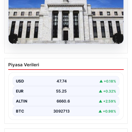
06.08.2026
Fed faizi sabit tuttu
Piyasa Verileri
{ "title": "ABD Merkez Bankası Faiz Oranında Değişiklik
Yapmadı", "content": "ABD Merkez Bankası, politika…
USD
47.74
▲ +0.18%
EUR
55.25
▲ +0.32%
ALTIN
6660.6
▲ +2.59%
BTC
3092713
▲ +0.98%