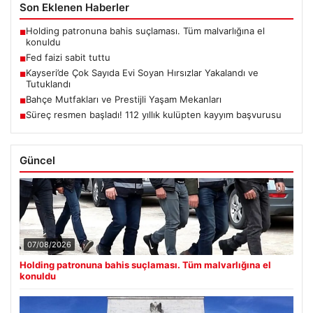
Son Eklenen Haberler
Holding patronuna bahis suçlaması. Tüm malvarlığına el
■
konuldu
Fed faizi sabit tuttu
■
Kayseri’de Çok Sayıda Evi Soyan Hırsızlar Yakalandı ve
■
Tutuklandı
Bahçe Mutfakları ve Prestijli Yaşam Mekanları
■
Süreç resmen başladı! 112 yıllık kulüpten kayyım başvurusu
■
Güncel
07/08/2026
Holding patronuna bahis suçlaması. Tüm malvarlığına el
konuldu