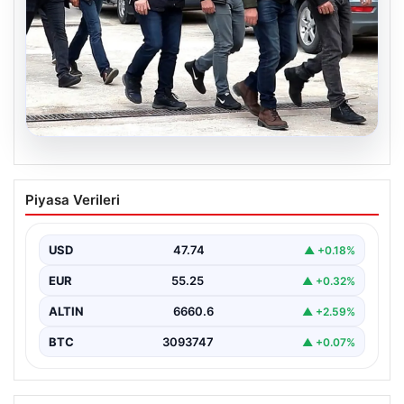
07.08.2026
Holding patronuna bahis suçlaması.
Piyasa Verileri
Tüm malvarlığına el konuldu
USD
47.74
▲ +0.18%
EUR
55.25
▲ +0.32%
ALTIN
6660.6
▲ +2.59%
BTC
3093747
▲ +0.07%