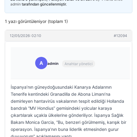
admin
tarafından güncellenmiştir.
1 yazı görüntüleniyor (toplam 1)
12/05/2026: 02:10
#12094
A
admin
Anahtar yönetici
İspanya’nın güneydoğusundaki Kanarya Adalarının
Tenerife kentindeki Granadilla de Abona Limanı’na
demirleyen hantavirüs vakalarının tespit edildiği Hollanda
bandralı “MV Hondius” gemisindeki yolcular karaya
çıkartılarak uçakla ülkelerine gönderiliyor. İspanya Sağlık
Bakanı Monica Garcia, “Bu, benzeri görülmemiş, karışık bir
operasyon. İspanya’nın buna liderlik etmesinden gurur
duyuyorum” açıklamasını yaptı.