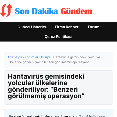
Güncel Haberler
Firma Rehberi
Forum
Çerez Politikası
Ana sayfa
›
Forumlar
›
Dünya
›
Hantavirüs gemisindeki yolcular
ülkelerine gönderiliyor: “Benzeri görülmemiş operasyon”
Hantavirüs gemisindeki
yolcular ülkelerine
gönderiliyor: “Benzeri
görülmemiş operasyon”
Bu konu 0 yanıt içerir, 1 izleyen vardır ve en son
2 ay 4 hafta önce