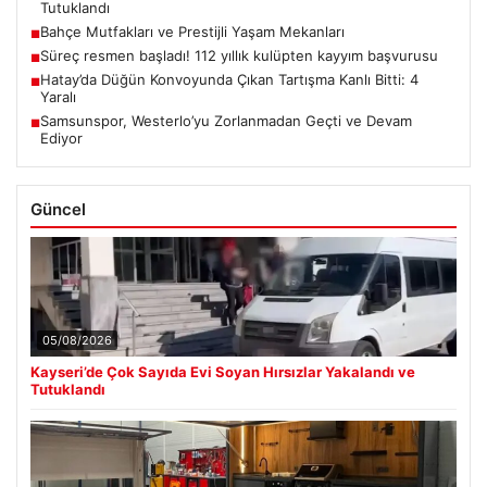
Tutuklandı
Bahçe Mutfakları ve Prestijli Yaşam Mekanları
■
Süreç resmen başladı! 112 yıllık kulüpten kayyım başvurusu
■
Hatay’da Düğün Konvoyunda Çıkan Tartışma Kanlı Bitti: 4
■
Yaralı
Samsunspor, Westerlo’yu Zorlanmadan Geçti ve Devam
■
Ediyor
Güncel
05/08/2026
Kayseri’de Çok Sayıda Evi Soyan Hırsızlar Yakalandı ve
Tutuklandı