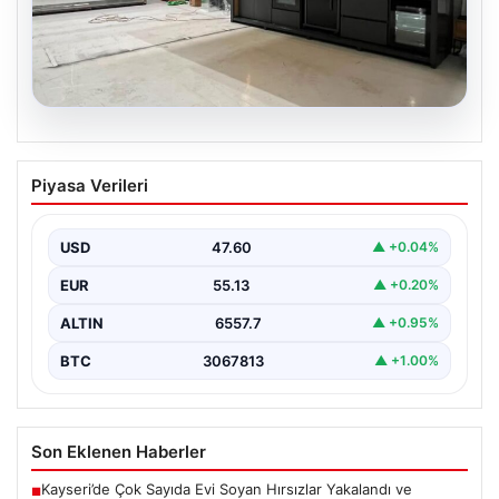
04.08.2026
Bahçe Mutfakları ve Prestijli Yaşam
Piyasa Verileri
Mekanları
Açık hava kültürü günümüzde büyük bir gelişim
yaşamaktadır. Baştan başa lüks villalarda ikamet eden…
USD
47.60
▲ +0.04%
EUR
55.13
▲ +0.20%
ALTIN
6557.7
▲ +0.95%
BTC
3067813
▲ +1.00%
Son Eklenen Haberler
Kayseri’de Çok Sayıda Evi Soyan Hırsızlar Yakalandı ve
■